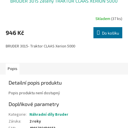
BRUDER 3015 Zelený TRAKTOR CLAAS XERION 5000
Skladem
(37 ks)
Průměrné
hodnocení
produktu
946 Kč
Do košíku
je
5,0
BRUDER 3015- Traktor CLAAS Xerion 5000
z
5
hvězdiček.
Popis
Detailní popis produktu
Popis produktu není dostupný
Doplňkové parametry
Kategorie
:
Náhradní díly Bruder
Záruka
:
2 roky