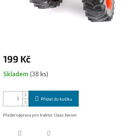
199 Kč
Měrná
Skladem
(38 ks)
cena:
Přidat do košíku
Přední náprava pro traktor Claas Xerion