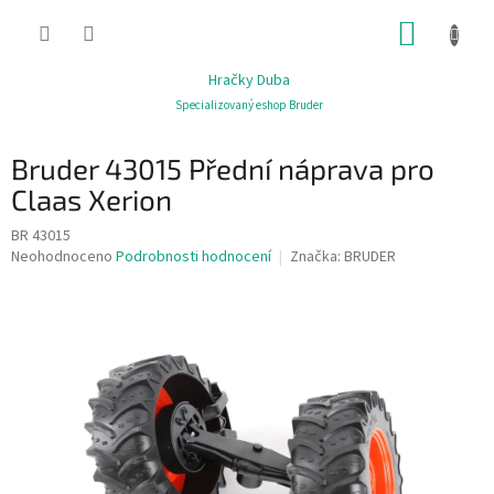
Přejít
NÁKUP
na
obsah
KOŠÍK
Hračky Duba
Specializovaný eshop Bruder
Bruder 43015 Přední náprava pro
Claas Xerion
BR 43015
Průměrné
Neohodnoceno
Podrobnosti hodnocení
Značka:
BRUDER
hodnocení
produktu
je
0,0
z
5
hvězdiček.