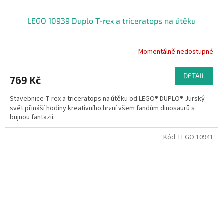
LEGO 10939 Duplo T-rex a triceratops na útěku
Momentálně nedostupné
DETAIL
769 Kč
Stavebnice T-rex a triceratops na útěku od LEGO® DUPLO® Jurský
svět přináší hodiny kreativního hraní všem fandům dinosaurů s
bujnou fantazií.
Kód:
LEGO 10941