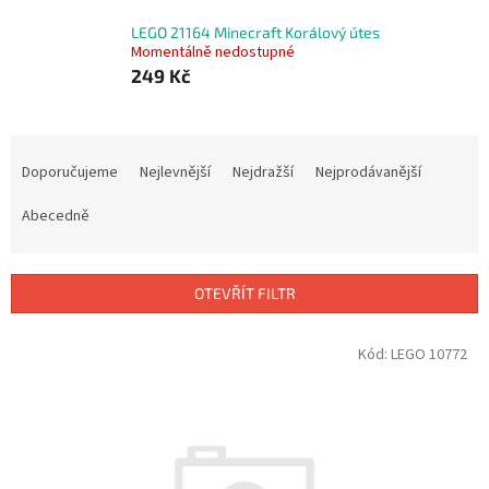
LEGO 21164 Minecraft Korálový útes
Momentálně nedostupné
249 Kč
Ř
a
Doporučujeme
Nejlevnější
Nejdražší
Nejprodávanější
z
e
Abecedně
n
í
p
OTEVŘÍT FILTR
r
o
V
Kód:
LEGO 10772
d
ý
u
p
k
i
t
s
ů
p