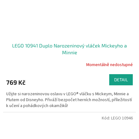
LEGO 10941 Duplo Narozeninový vláček Mickeyho a
Minnie
Momentálně nedostupné
DETAIL
769 Kč
Užijte si narozeninovou oslavu v LEGO® vláčku s Mickeym, Minnie a
Plutem od Disneyho. Přiváží bezpočet herních možností, příležitostí
k učení a pohádkových okamžiků!
Kód:
LEGO 10946