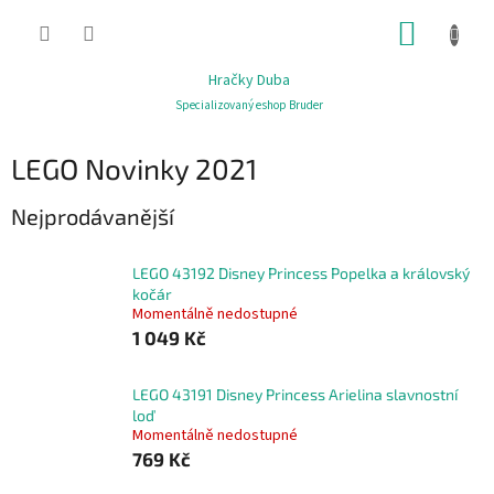
Přejít
NÁKUP
na
obsah
KOŠÍK
Hračky Duba
Specializovaný eshop Bruder
LEGO Novinky 2021
Nejprodávanější
LEGO 43192 Disney Princess Popelka a královský
kočár
Momentálně nedostupné
1 049 Kč
LEGO 43191 Disney Princess Arielina slavnostní
loď
Momentálně nedostupné
769 Kč