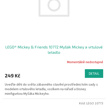
r
o
d
u
k
t
ů
LEGO® Mickey & Friends 10772 Myšák Mickey a vrtulové
letadlo
Momentálně nedostupné
DETAIL
249 Kč
Uveďte děti do světa zábavného stavění prostřednictvím sady s
modelem vrtulového letadla, vozíkem na nářadí a Disney
minifigurkou Myšáka Mickeyho.
Kód:
LEGO 10773