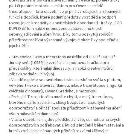
otevírací brány parku a otevírací tlamy T-rexe až po elektrický
plot či parádní motorku s místem pro Owena a mládě
triceratopse – tato stavebnice je plná vzrušujících a zábavných
funkcí a doplňků, které podnítí představivost dětí a podpoří
rozvoj jejich kreativity a stavitelských dovedností. Hračky LEGO
DUPLO dětem nabízí neomezenou zábavu, možnosti
sebevyjadřování a učení hrou. Díky tomu poskytují rodičům
příležitost prožívat významné vývojové okamžiky společně s
jejich dětmi.
• Stavebnice T-rex a triceratops na útěku od LEGO® DUPLO®
Jurský svět (10939) je vzrušující a poutavou hračkou pro
předškoláky, kteří milují dinosaury, a nabízí kreativní tvůrčí
zábavu podněcující vývoj.
• V sadě najdete sestavitelnou bránu Jurského světa s plotem,
velkého T-rexe s otevírací tlamou, mládě triceratopse a figurku
cvičitele dinosaurů, Owena Gradyho, s motorkou.
• Prchající T-rex, kterého musíte chytit, a malý triceratops,
kterého musíte zachránit, slibují bezpočet nápaditých
dobrodružství a přináší spoustu příležitostí k zábavnému učení
všem milovníkům dinosaurů.
• V této stavebnici najdou předškoláci vše, co mohou na svých
dobrodružstvích potřebovat. Děti od 2 let čeká během stavění a
hraní vzrušujících nápaditých příběhů rozvíjení klíčových