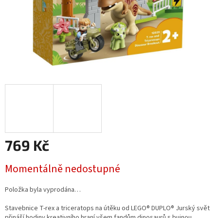
769 Kč
Měrná
Momentálně nedostupné
cena:
Položka byla vyprodána…
Stavebnice T-rex a triceratops na útěku od LEGO® DUPLO® Jurský svět
přináší hodiny kreativního hraní všem fandům dinosaurů s bujnou