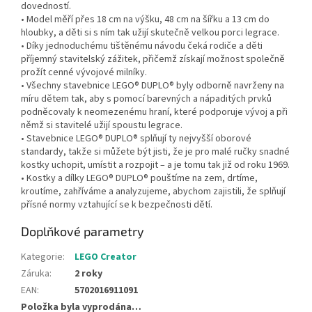
dovedností.
• Model měří přes 18 cm na výšku, 48 cm na šířku a 13 cm do
hloubky, a děti si s ním tak užijí skutečně velkou porci legrace.
• Díky jednoduchému tištěnému návodu čeká rodiče a děti
příjemný stavitelský zážitek, přičemž získají možnost společně
prožít cenné vývojové milníky.
• Všechny stavebnice LEGO® DUPLO® byly odborně navrženy na
míru dětem tak, aby s pomocí barevných a nápaditých prvků
podněcovaly k neomezenému hraní, které podporuje vývoj a při
němž si stavitelé užijí spoustu legrace.
• Stavebnice LEGO® DUPLO® splňují ty nejvyšší oborové
standardy, takže si můžete být jisti, že je pro malé ručky snadné
kostky uchopit, umístit a rozpojit – a je tomu tak již od roku 1969.
• Kostky a dílky LEGO® DUPLO® pouštíme na zem, drtíme,
kroutíme, zahříváme a analyzujeme, abychom zajistili, že splňují
přísné normy vztahující se k bezpečnosti dětí.
Doplňkové parametry
Kategorie
:
LEGO Creator
Záruka
:
2 roky
EAN
:
5702016911091
Položka byla vyprodána…