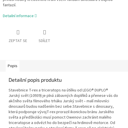
fantazií.
Detailní informace
ZEPTAT SE
SDÍLET
Popis
Detailní popis produktu
Stavebnice T-rex a triceratops na útěku od LEGO® DUPLO®
Jurský svět (10939) je plná zábavných doplňků a přenese vás do
akčního světa filmového trháku Jurský svět – malí milovníci
dinosaurů budou nadšením bez sebe.Stavebnice s dinosaury,
která podporuje vývojT-rex prorazil ikonickou bránu Jurského
světa a předškoláci musí pomoct Owenovi zachránit malého
triceratopse a odvézt ho do bezpečí na hrdinově motorce. Od