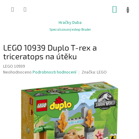
Přejít
NÁKUP
na
obsah
KOŠÍK
Hračky Duba
Specializovaný eshop Bruder
LEGO 10939 Duplo T-rex a
triceratops na útěku
LEGO 10939
Průměrné
Neohodnoceno
Podrobnosti hodnocení
Značka:
LEGO
hodnocení
produktu
je
0,0
z
5
hvězdiček.