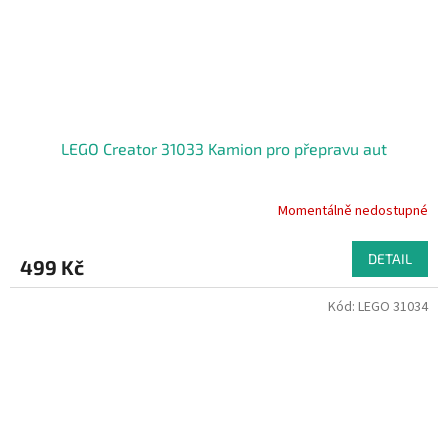
LEGO Creator 31033 Kamion pro přepravu aut
Momentálně nedostupné
Průměrné
hodnocení
produktu
DETAIL
499 Kč
je
2,0
Kód:
LEGO 31034
z
5
hvězdiček.