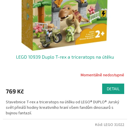
r
o
d
u
k
t
ů
LEGO 10939 Duplo T-rex a triceratops na útěku
Momentálně nedostupné
DETAIL
769 Kč
Stavebnice T-rex a triceratops na útěku od LEGO® DUPLO® Jurský
svět přináší hodiny kreativního hraní všem fandům dinosaurů s
bujnou fantazií.
Kód:
LEGO 31022