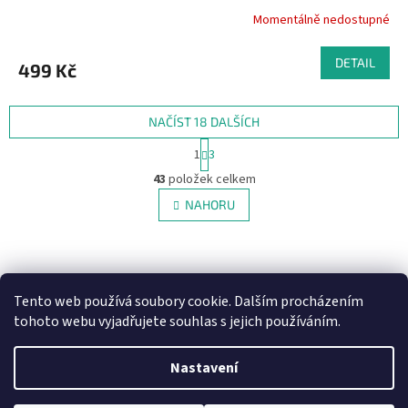
Momentálně nedostupné
DETAIL
499 Kč
NAČÍST 18 DALŠÍCH
S
1
3
t
O
r
43
položek celkem
v
á
l
NAHORU
n
á
k
d
o
v
Z
a
á
c
á
NajduZboží.cz
Pricemania.cz - Porovnávání cen
n
í
p
Tento web používá soubory cookie. Dalším procházením
í
p
a
tohoto webu vyjadřujete souhlas s jejich používáním.
r
t
v
í
k
Nastavení
Vytvořil Shoptet
y
v