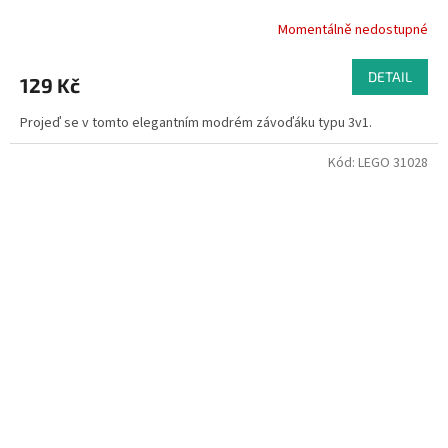
Momentálně nedostupné
DETAIL
129 Kč
Projeď se v tomto elegantním modrém závoďáku typu 3v1.
Kód:
LEGO 31028