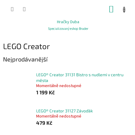
Přejít
NÁKUP
na
obsah
KOŠÍK
Hračky Duba
Specializovaný eshop Bruder
LEGO Creator
Nejprodávanější
LEGO® Creator 31131 Bistro s nudlemi v centru
města
Momentálně nedostupné
1 199 Kč
LEGO® Creator 31127 Závoďák
Momentálně nedostupné
479 Kč