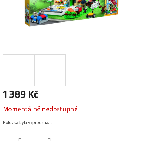
1 389 Kč
Měrná
Momentálně nedostupné
cena:
Položka byla vyprodána…