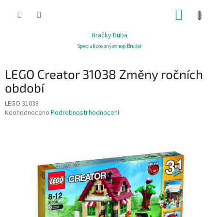
Přejít
NÁKUP
na
obsah
KOŠÍK
Hračky Duba
Specializovaný eshop Bruder
LEGO Creator 31038 Změny ročních
období
LEGO 31038
Průměrné
Neohodnoceno
Podrobnosti hodnocení
hodnocení
produktu
je
0,0
z
5
hvězdiček.