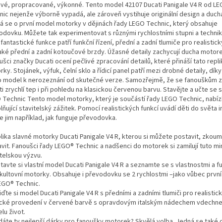
ové, propracované, výkonné. Tento model 42107 Ducati Panigale V4 R od L
nic nejenže výborně vypadá, ale zároveň vystihuje originální design a duch
á se o první model motorky v dějinách řady LEGO Technic, který obsahuje
odovku. Můžete tak experimentovat s různými rychlostními stupni a technik
 fantastické funkce patří funkční řízení, přední a zadní tlumiče pro realistic
také přední a zadní kotoučové brzdy. Úžasné detaily zachycují ducha motore
šci značky Ducati ocení pečlivé zpracování detailů, které přináší tato repl
ky. Stojánek, výfuk, čelní sklo a řídicí panel patří mezi drobné detaily, díky
o model k nerozeznání od skutečné verze. Samozřejmě, že se fanouškům 
i zrychlí tep i při pohledu na klasickou červenou barvu. Stavějte a učte se
 Technic Tento model motorky, který je součástí řady LEGO Technic, nabízí 
lňující stavitelský zážitek. Pomocí realistických funkcí uvádí děti do světa i
e jim například, jak funguje převodovka.
plika slavné motorky Ducati Panigale V4 R, kterou si můžete postavit, zkoum
avit. Fanoušci řady LEGO® Technic a nadšenci do motorek si zamilují tuto 
itelskou výzvu.
tavte si vlastní model Ducati Panigale V4 R a seznamte se s vlastnostmi a 
 kultovní motorky. Obsahuje i převodovku se 2 rychlostmi –jako vůbec prvn
EGO® Technic.
iďte si model Ducati Panigale V4 R s předními a zadními tlumiči pro realistic
ické provedení v červené barvě s opravdovým italským nádechem vdechn
lu život.
dáte ty nejlepší dárky pro fanoušky motorek? Skvělá volba. Jedná se také o