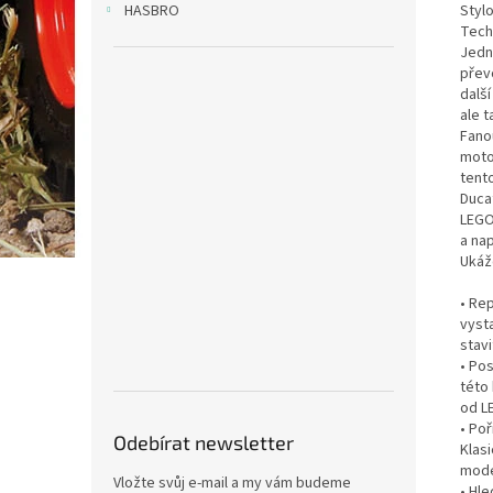
Styl
HASBRO
Tech
Jedn
přev
další
ale 
Fanou
motor
tent
Ducat
LEGO
a nap
Ukáž
• Re
vyst
stav
• Pos
této
od L
• Poř
Odebírat newsletter
Klas
mode
Vložte svůj e-mail a my vám budeme
• Hle