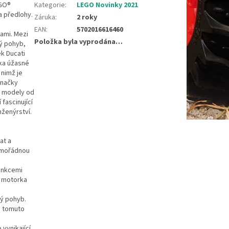
EGO®
Kategorie
:
LEGO Novinky 2021
a předlohy.
Záruka
:
2 roky
EAN
:
5702016616460
ami. Mezi
Položka byla vyprodána…
ký pohyb,
k Ducati
ika úžasné
 nimž je
značky
 s modely od
fascinující
nženýrství.
at a
mimořádnou
funkcemi
í motorka
ký pohyb.
e tomuto
 vynikající