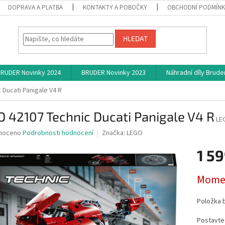
DOPRAVA A PLATBA
KONTAKTY A POBOČKY
OBCHODNÍ PODMÍN
HLEDAT
RUDER Novinky 2024
BRUDER Novinky 2023
Náhradní díly Brude
Ducati Panigale V4 R
 42107 Technic Ducati Panigale V4 R
LE
né
noceno
Podrobnosti hodnocení
Značka:
LEGO
ní
1 59
u
Měrná
Momen
cena:
ek.
Položka 
Postavte 