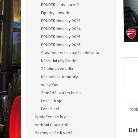
n
BRUDER sady - ruzné
e
Figurky - bworld
l
BRUDER Novinky 2023
BRUDER Novinky 2024
BRUDER Novinky 2025
BRUDER Novinky 2026
Stavebni technika,nákladní auta
Náhradní díly Bruder
Zásahová vozidla
Nákladní automobily
Volný čas
Zemědělská technika
Lesní stroje
Fanartikel
Popi
Společenské hry
Androni Giocattoli
Det
Bazény a vše k vodě