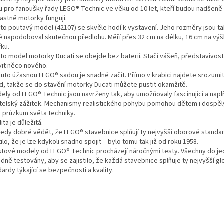
u pro fanoušky řady LEGO® Technic ve věku od 10 let, kteří budou nadšeně
lastně motorky fungují.
nto poutavý model (42107) se skvěle hodí k vystavení. Jeho rozměry jsou t
ě napodoboval skutečnou předlohu. Měří přes 32 cm na délku, 16 cm na výš
řku.
nto model motorky Ducati se obejde bez baterií. Stačí vášeň, představivost
vit něco nového.
touto úžasnou LEGO® sadou je snadné začít. Přímo v krabici najdete srozumi
d, takže se do stavění motorky Ducati můžete pustit okamžitě.
dely od LEGO® Technic jsou navrženy tak, aby umožňovaly fascinující a naplň
itelský zážitek. Mechanismy realistického pohybu pomohou dětem i dospě
a průzkum světa techniky.
lita je důležitá.
 tedy dobré vědět, že LEGO® stavebnice splňují ty nejvyšší oborové standa
tilo, že je lze kdykoli snadno spojit – bylo tomu tak již od roku 1958.
astové modely od LEGO® Technic procházejí náročnými testy. Všechny do j
dně testovány, aby se zajistilo, že každá stavebnice splňuje ty nejvyšší gl
ardy týkající se bezpečnosti a kvality.