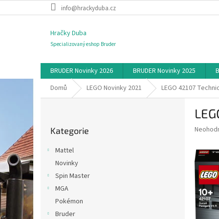
Přejít
info@hrackyduba.cz
na
obsah
Hračky Duba
Specializovaný eshop Bruder
BRUDER Novinky 2026
BRUDER Novinky 2025
B
Domů
LEGO Novinky 2021
LEGO 42107 Technic 
P
LEGO
o
Přeskočit
s
Průměr
Neohod
Kategorie
kategorie
t
hodnoce
r
produkt
Mattel
a
je
Novinky
0,0
n
z
Spin Master
n
5
í
MGA
hvězdič
p
Pokémon
a
Bruder