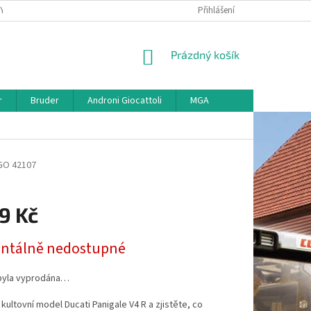
KY
VŠE O REKLAMACI
VRÁCENÍ ZBOŽÍ
Přihlášení
MAPA SERVERU
O
NÁKUPNÍ
Prázdný košík
KOŠÍK
r
Bruder
Androni Giocattoli
MGA
GO 42107
9 Kč
tálně nedostupné
byla vyprodána…
kultovní model Ducati Panigale V4 R a zjistěte, co