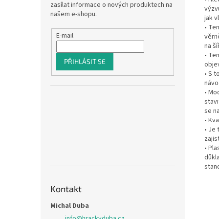
zasílat informace o nových produktech na
výzv
našem e-shopu.
jak v
• Te
E-mail
věrn
na ší
• Te
PŘIHLÁSIT SE
obje
• S 
návo
• Mo
stav
se n
• Kva
• Je
zajis
• Pl
důkla
stand
Kontakt
Michal Duba
info
@
hrackyduba.cz