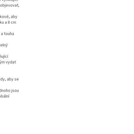
 objevovat,
akové, aby
ku a 8 cm
 a touha
telný
ující
lým vydat
rdy, aby se
ednoho jsou
obální