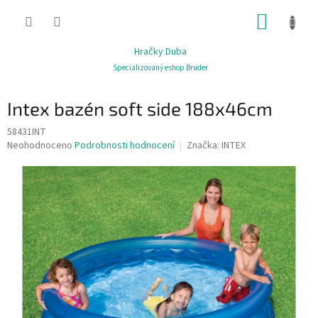
Přejít
NÁKUP
na
obsah
KOŠÍK
Hračky Duba
Specializovaný eshop Bruder
Intex bazén soft side 188x46cm
58431INT
Průměrné
Neohodnoceno
Podrobnosti hodnocení
Značka:
INTEX
hodnocení
produktu
je
0,0
z
5
hvězdiček.