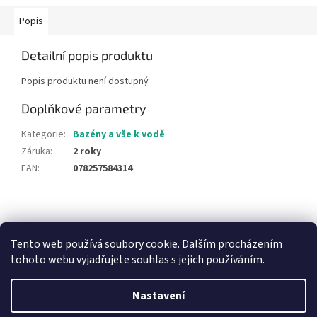
Popis
Detailní popis produktu
Popis produktu není dostupný
Doplňkové parametry
Kategorie
:
Bazény a vše k vodě
Záruka
:
2 roky
EAN
:
078257584314
Z
á
NajduZboží.cz
Pricemania.cz - Porovnávání cen
p
Tento web používá soubory cookie. Dalším procházením
a
tohoto webu vyjadřujete souhlas s jejich používáním.
t
í
Nastavení
Vytvořil Shoptet