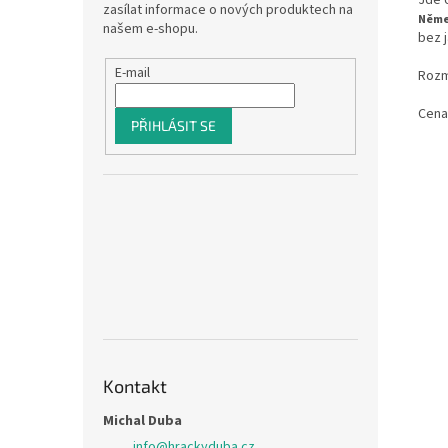
Jde 
zasílat informace o nových produktech na
Něm
našem e-shopu.
bez j
E-mail
Rozmě
Cena
PŘIHLÁSIT SE
Kontakt
Michal Duba
info
@
hrackyduba.cz