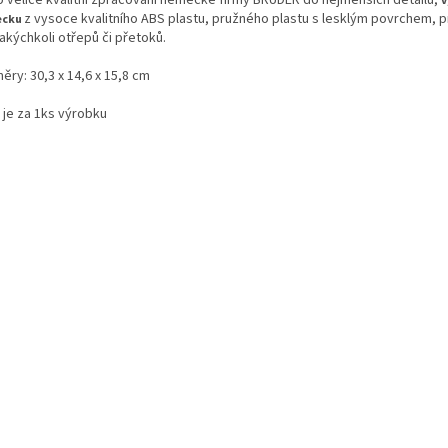
o velice kvalitní zpracování německé firmy BRUDER do nejmenších detailů,
v
z vysoce kvalitního ABS plastu, pružného plastu s lesklým povrchem, 
ecku
akýchkoli otřepů či přetoků.
ry: 30,3 x 14,6 x 15,8 cm
 je za 1ks výrobku