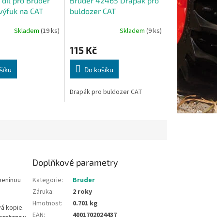
díl pro Bruder
Bruder 42465 Drapák pro
výfuk na CAT
buldozer CAT
Skladem
(19 ks)
Skladem
(9 ks)
115 Kč
šíku
Do košíku
Drapák pro buldozer CAT
Doplňkové parametry
beninou
Kategorie
:
Bruder
Záruka
:
2 roky
Hmotnost
:
0.701 kg
á kopie.
EAN
:
4001702024437