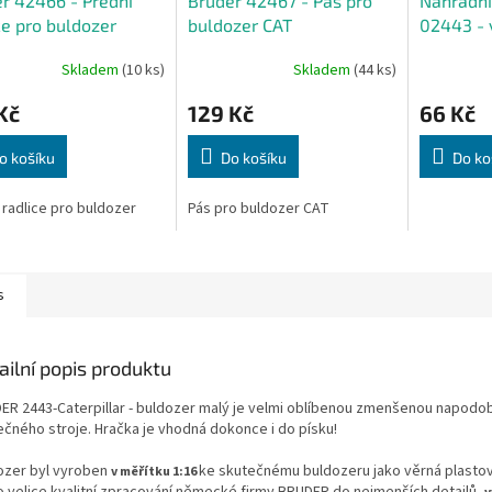
r 42466 - Přední
Bruder 42467 - Pás pro
Náhradní 
ce pro buldozer
buldozer CAT
02443 - 
buldozer
Skladem
(10 ks)
Skladem
(44 ks)
Kč
129 Kč
66 Kč
o košíku
Do košíku
Do ko
 radlice pro buldozer
Pás pro buldozer CAT
s
ailní popis produktu
ER 2443-Caterpillar - buldozer malý je velmi oblíbenou zmenšenou napodo
ečného stroje. Hračka je vhodná dokonce i do písku!
ozer byl vyroben
ke skutečnému buldozeru jako věrná plastov
v měřítku 1:16