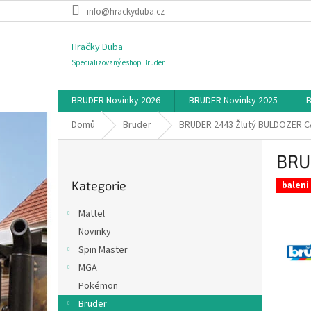
Přejít
info@hrackyduba.cz
na
obsah
Hračky Duba
Specializovaný eshop Bruder
BRUDER Novinky 2026
BRUDER Novinky 2025
B
Domů
Bruder
BRUDER 2443 Žlutý BULDOZER C
P
BRU
o
Přeskočit
s
Kategorie
kategorie
baleni
t
r
Mattel
a
Novinky
n
Spin Master
n
í
MGA
p
Pokémon
a
Bruder