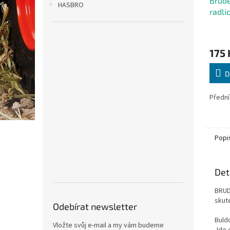
Brude
HASBRO
radli
175 
D
Přední
Popi
Det
BRUD
skut
Odebírat newsletter
Buld
Vložte svůj e-mail a my vám budeme