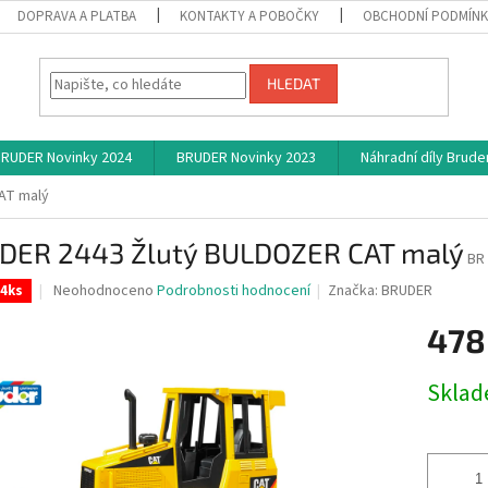
DOPRAVA A PLATBA
KONTAKTY A POBOČKY
OBCHODNÍ PODMÍN
HLEDAT
RUDER Novinky 2024
BRUDER Novinky 2023
Náhradní díly Brude
AT malý
DER 2443 Žlutý BULDOZER CAT malý
BR
Průměrné
Neohodnoceno
Podrobnosti hodnocení
Značka:
BRUDER
 4ks
hodnocení
produktu
478
je
0,0
Měrná
Skla
z
cena:
5
hvězdiček.