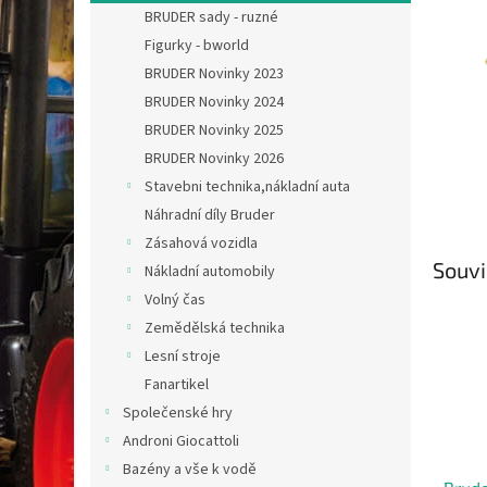
n
BRUDER sady - ruzné
e
Figurky - bworld
l
BRUDER Novinky 2023
BRUDER Novinky 2024
BRUDER Novinky 2025
BRUDER Novinky 2026
Stavebni technika,nákladní auta
Náhradní díly Bruder
Zásahová vozidla
Souvi
Nákladní automobily
Volný čas
Zemědělská technika
Lesní stroje
Fanartikel
Společenské hry
Androni Giocattoli
Bazény a vše k vodě