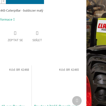
43-Caterpillar - buldozer malý
informace
ZEPTAT SE
SDÍLET
Kód:
BR 42468
Kód:
BR 42465
Další
produkt