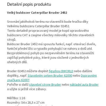
Detailní popis produktu
Velký buldozer Caterpillar Bruder 2452
Srovnání jakéhokoli terénu na staveništi bude hračka díky
Velkému buldozeru Caterpillar Bruder 02452.
Tento detailně propracovaný model je kopií opravdového
buldozeru CAT a zaujme všechny milovníky těchto stavebních
strojů.
Buldozer Bruder 2452 má spoustu funkcí, např. otevírací dveře,
funkční přední lžíci a rypadlo pohybující se nahoru a dolů atd.
Bezproblémový pohyb po nezpevněném terénu na staveništi
zajišťují pohyblivé pásy, které jsou složené z jednotlivých
ohebných dílů.
Bruder 02452 můžete doplnit
figurkou BWORLD
nebo dalšími
doplňky, např.
Stavebním setem Bruder 62000
nebo
Dopravními
značkami 62007
.
Pořiďte si další
stavební stroje Bruder
nebo
nákladní auta Bruder
a užijte si ještě více zábavy.
Měřítko: 1:16
Rozměry: 54 x 28,5 x 27 cm