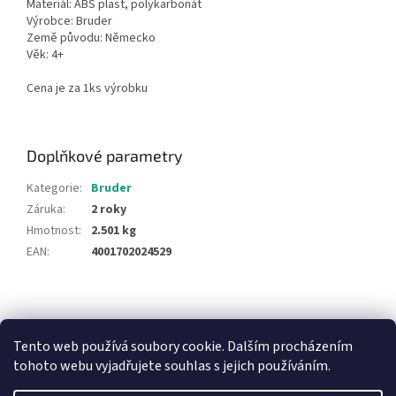
Materiál: ABS plast, polykarbonát
Výrobce: Bruder
Země původu: Německo
Věk: 4+
Cena je za 1ks výrobku
Doplňkové parametry
Kategorie
:
Bruder
Záruka
:
2 roky
Hmotnost
:
2.501 kg
EAN
:
4001702024529
Z
á
NajduZboží.cz
Pricemania.cz - Porovnávání cen
p
Tento web používá soubory cookie. Dalším procházením
a
tohoto webu vyjadřujete souhlas s jejich používáním.
t