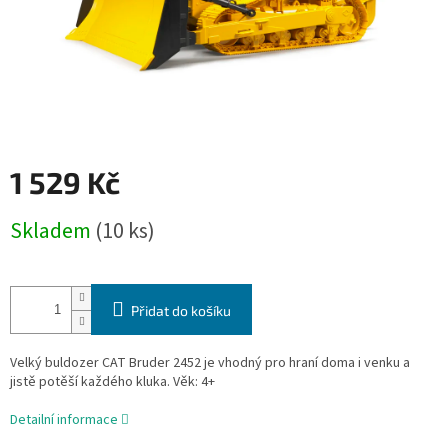
1 529 Kč
Měrná
Skladem
(10 ks)
cena:
Přidat do košíku
Velký buldozer CAT Bruder 2452 je vhodný pro hraní doma i venku a
jistě potěší každého kluka. Věk: 4+
Detailní informace