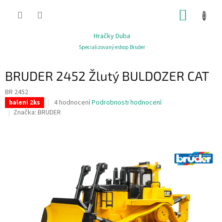
Přejít
NÁKUP
na
obsah
KOŠÍK
Hračky Duba
Specializovaný eshop Bruder
BRUDER 2452 Žlutý BULDOZER CAT
BR 2452
Průměrné
4 hodnocení
Podrobnosti hodnocení
baleni 2ks
hodnocení
Značka:
BRUDER
produktu
je
4,0
z
5
hvězdiček.