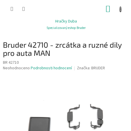
Přejít
NÁKUP
na
obsah
KOŠÍK
Hračky Duba
Specializovaný eshop Bruder
Bruder 42710 - zrcátka a ruzné dily
pro auta MAN
BR 42710
Průměrné
Neohodnoceno
Podrobnosti hodnocení
Značka:
BRUDER
hodnocení
produktu
je
0,0
z
5
hvězdiček.