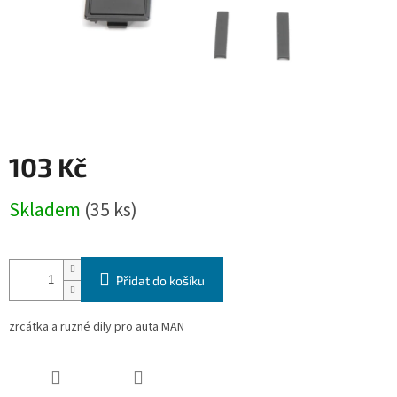
103 Kč
Měrná
Skladem
(35 ks)
cena:
Přidat do košíku
zrcátka a ruzné dily pro auta MAN