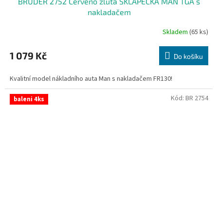
BRUDER 2752 Červeno žlutá SKLÁPĚČKA MAN TGA s
nakladačem
Skladem
(65 ks)
1 079 Kč
Do košíku
Kvalitní model nákladního auta Man s nakladačem FR130!
Kód:
BR 2754
baleni 4ks