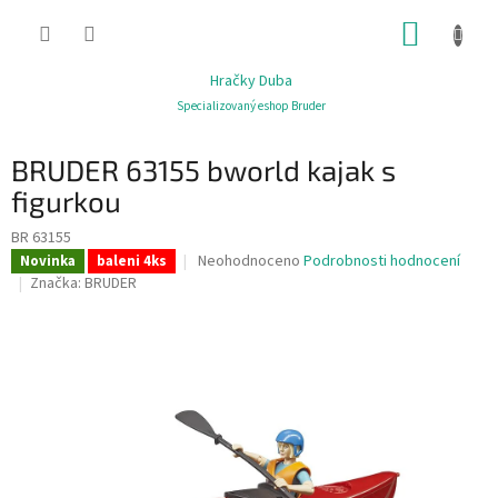
Přejít
NÁKUP
na
obsah
KOŠÍK
Hračky Duba
Specializovaný eshop Bruder
BRUDER 63155 bworld kajak s
figurkou
BR 63155
Průměrné
Neohodnoceno
Podrobnosti hodnocení
Novinka
baleni 4ks
hodnocení
Značka:
BRUDER
produktu
je
0,0
z
5
hvězdiček.