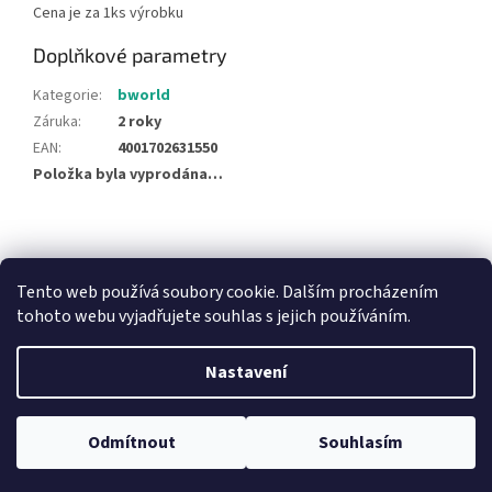
Cena je za 1ks výrobku
Doplňkové parametry
Kategorie
:
bworld
Záruka
:
2 roky
EAN
:
4001702631550
Položka byla vyprodána…
Z
á
NajduZboží.cz
Pricemania.cz - Porovnávání cen
p
Tento web používá soubory cookie. Dalším procházením
a
tohoto webu vyjadřujete souhlas s jejich používáním.
t
í
Nastavení
Vytvořil Shoptet
Odmítnout
Souhlasím
Copyright 2026
Hračky Duba
. Všechna práva vyhrazena.