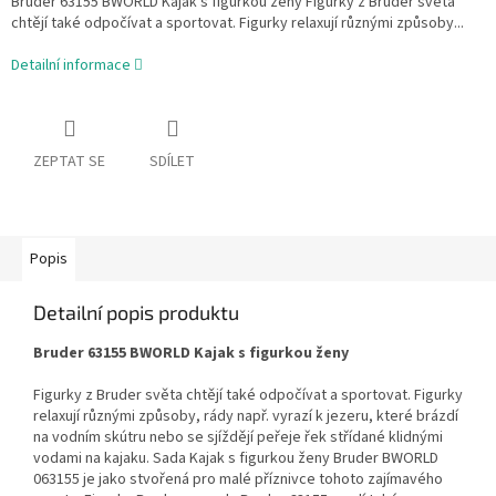
Bruder 63155 BWORLD Kajak s figurkou ženy Figurky z Bruder světa
chtějí také odpočívat a sportovat. Figurky relaxují různými způsoby...
Detailní informace
ZEPTAT SE
SDÍLET
Popis
Detailní popis produktu
Bruder 63155 BWORLD Kajak s figurkou ženy
Figurky z Bruder světa chtějí také odpočívat a sportovat. Figurky
relaxují různými způsoby, rády např. vyrazí k jezeru, které brázdí
na vodním skútru nebo se sjíždějí peřeje řek střídané klidnými
vodami na kajaku. Sada Kajak s figurkou ženy Bruder BWORLD
063155 je jako stvořená pro malé příznivce tohoto zajímavého