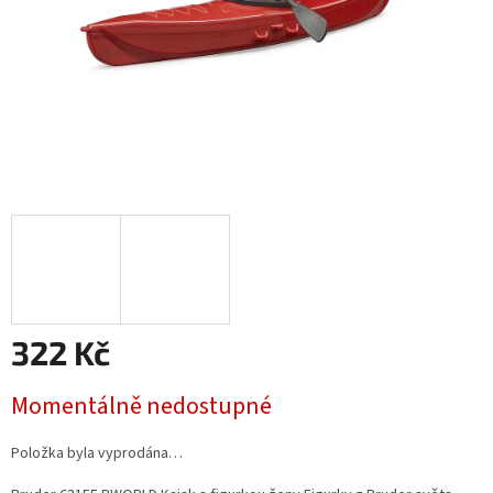
322 Kč
Měrná
Momentálně nedostupné
cena:
Položka byla vyprodána…