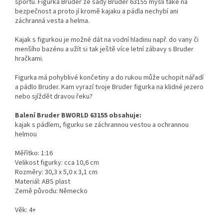
sportu. Figurka Bruder ze sady Bruder 63155 myslí také na
bezpečnost a proto jí kromě kajaku a pádla nechybí ani
záchranná vesta a helma.
Kajak s figurkou je možné dát na vodní hladinu např. do vany či
menšího bazénu a užít si tak ještě více letní zábavy s Bruder
hračkami.
Figurka má pohyblivé končetiny a do rukou může uchopit nářadí
a pádlo Bruder. Kam vyrazí tvoje Bruder figurka na klidné jezero
nebo sjíždět dravou řeku?
Balení Bruder BWORLD 63155 obsahuje:
kajak s pádlem, figurku se záchrannou vestou a ochrannou
helmou
Měřítko: 1:16
Velikost figurky: cca 10,6 cm
Rozměry: 30,3 x 5,0 x 3,1 cm
Materiál: ABS plast
Země původu: Německo
Věk: 4+