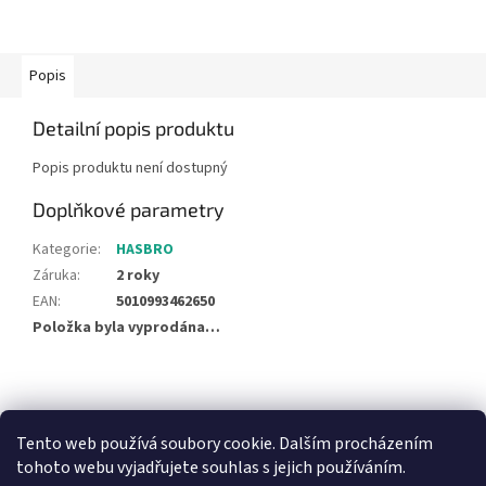
Popis
Detailní popis produktu
Popis produktu není dostupný
Doplňkové parametry
Kategorie
:
HASBRO
Záruka
:
2 roky
EAN
:
5010993462650
Položka byla vyprodána…
Z
á
NajduZboží.cz
Pricemania.cz - Porovnávání cen
p
Tento web používá soubory cookie. Dalším procházením
a
tohoto webu vyjadřujete souhlas s jejich používáním.