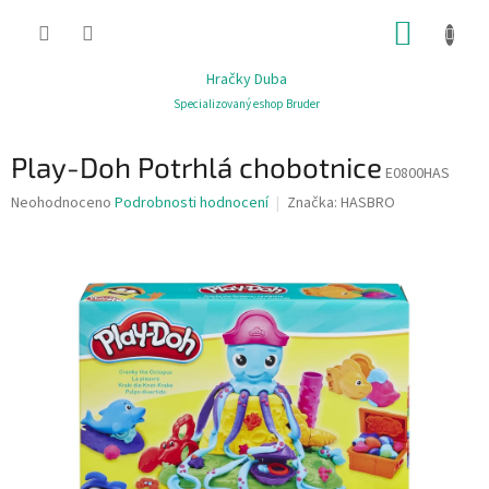
Přejít
NÁKUP
na
obsah
KOŠÍK
Hračky Duba
Specializovaný eshop Bruder
Play-Doh Potrhlá chobotnice
E0800HAS
Průměrné
Neohodnoceno
Podrobnosti hodnocení
Značka:
HASBRO
hodnocení
produktu
je
0,0
z
5
hvězdiček.