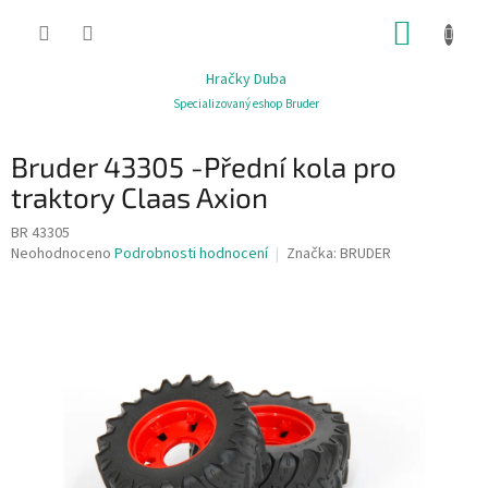
Přejít
NÁKUP
na
obsah
KOŠÍK
Hračky Duba
Specializovaný eshop Bruder
Bruder 43305 -Přední kola pro
traktory Claas Axion
BR 43305
Průměrné
Neohodnoceno
Podrobnosti hodnocení
Značka:
BRUDER
hodnocení
produktu
je
0,0
z
5
hvězdiček.