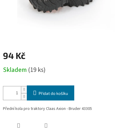
94 Kč
Měrná
Skladem
(19 ks)
cena:
Přidat do košíku
Přední kola pro traktory Claas Axion - Bruder 43305