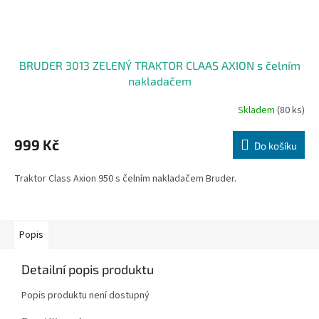
BRUDER 3013 ZELENÝ TRAKTOR CLAAS AXION s čelním
nakladačem
Skladem
(80 ks)
Průměrné
hodnocení
produktu
999 Kč
Do košíku
je
3,5
Traktor Class Axion 950 s čelním nakladačem Bruder.
z
5
hvězdiček.
Popis
Detailní popis produktu
Popis produktu není dostupný