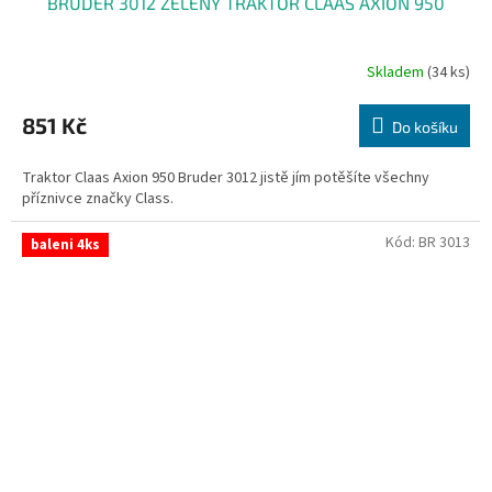
BRUDER 3012 ZELENÝ TRAKTOR CLAAS AXION 950
Skladem
(34 ks)
851 Kč
Do košíku
Traktor Claas Axion 950 Bruder 3012 jistě jím potěšíte všechny
příznivce značky Class.
Kód:
BR 3013
baleni 4ks