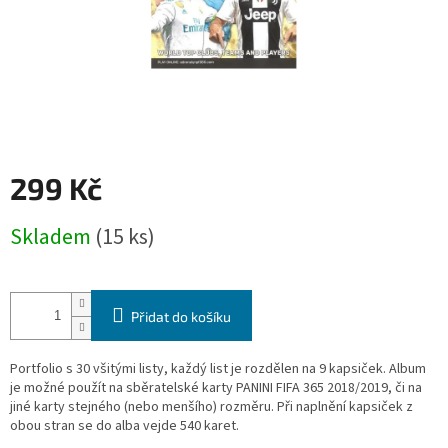
299 Kč
Měrná
Skladem
(15 ks)
cena:
Přidat do košíku
Portfolio s 30 všitými listy, každý list je rozdělen na 9 kapsiček. Album
je možné použít na sběratelské karty PANINI FIFA 365 2018/2019, či na
jiné karty stejného (nebo menšího) rozměru. Při naplnění kapsiček z
obou stran se do alba vejde 540 karet.