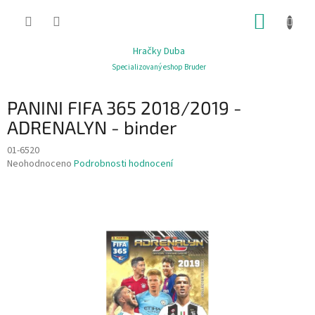
Přejít
NÁKUP
na
obsah
KOŠÍK
Hračky Duba
Specializovaný eshop Bruder
PANINI FIFA 365 2018/2019 -
ADRENALYN - binder
01-6520
Průměrné
Neohodnoceno
Podrobnosti hodnocení
hodnocení
produktu
je
0,0
z
5
hvězdiček.