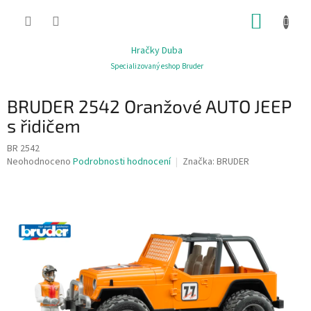
Přejít
NÁKUP
na
obsah
KOŠÍK
Hračky Duba
Specializovaný eshop Bruder
BRUDER 2542 Oranžové AUTO JEEP
s řidičem
BR 2542
Průměrné
Neohodnoceno
Podrobnosti hodnocení
Značka:
BRUDER
hodnocení
produktu
je
0,0
z
5
hvězdiček.