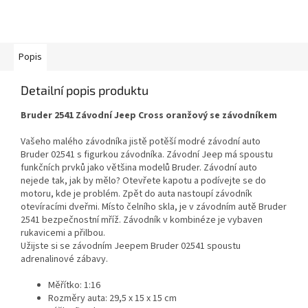
Popis
Detailní popis produktu
Bruder 2541 Závodní Jeep Cross oranžový se závodníkem
Vašeho malého závodníka jistě potěší modré závodní auto
Bruder 02541 s figurkou závodníka. Závodní Jeep má spoustu
funkčních prvků jako většina modelů Bruder. Závodní auto
nejede tak, jak by mělo? Otevřete kapotu a podívejte se do
motoru, kde je problém. Zpět do auta nastoupí závodník
otevíracími dveřmi. Místo čelního skla, je v závodním autě Bruder
2541 bezpečnostní mříž. Závodník v kombinéze je vybaven
rukavicemi a přilbou.
Užijste si se závodním Jeepem Bruder 02541 spoustu
adrenalinové zábavy.
Měřítko: 1:16
Rozměry auta: 29,5 x 15 x 15 cm