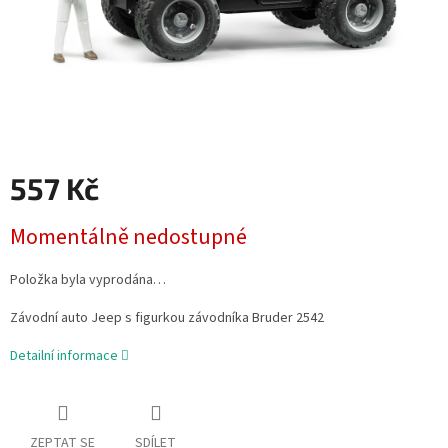
557 Kč
Měrná
Momentálně nedostupné
cena:
Položka byla vyprodána…
Závodní auto Jeep s figurkou závodníka Bruder 2542
Detailní informace
ZEPTAT SE
SDÍLET