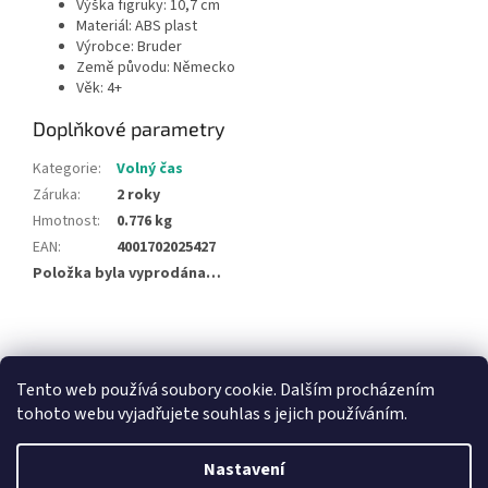
Výška figruky: 10,7 cm
Materiál: ABS plast
Výrobce: Bruder
Země původu: Německo
Věk: 4+
Doplňkové parametry
Kategorie
:
Volný čas
Záruka
:
2 roky
Hmotnost
:
0.776 kg
EAN
:
4001702025427
Položka byla vyprodána…
Z
á
NajduZboží.cz
Pricemania.cz - Porovnávání cen
p
Tento web používá soubory cookie. Dalším procházením
a
tohoto webu vyjadřujete souhlas s jejich používáním.
t
í
Nastavení
Vytvořil Shoptet