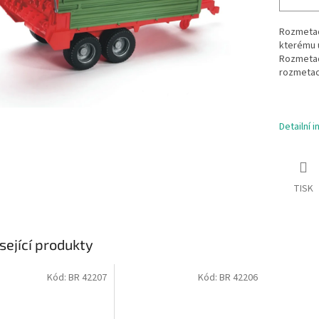
Rozmetad
kterému u
Rozmetadl
rozmetac
Detailní 
TISK
sející produkty
Kód:
BR 42207
Kód:
BR 42206