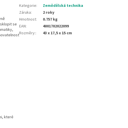
Kategorie
:
Zemědělská technika
Záruka
:
2 roky
vně
Hmotnost
:
0.757 kg
sklopit se
EAN
:
4001702022099
umatiky,
Rozměry:
:
43 x 17,5 x 15 cm
inovatelnost
i, které