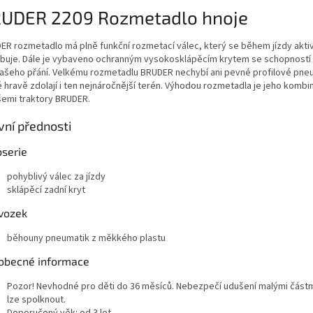
UDER 2209 Rozmetadlo hnoje
ER rozmetadlo má plně funkční rozmetací válec, který se během jízdy akti
buje. Dále je vybaveno ochranným vysokosklápěcím krytem se schopností 
Vašeho přání. Velkému rozmetadlu BRUDER nechybí ani pevné profilové pne
é hravě zdolají i ten nejnáročnější terén. Výhodou rozmetadla je jeho komb
šemi traktory BRUDER.
vní přednosti
oserie
pohyblivý válec za jízdy
sklápěcí zadní kryt
vozek
běhouny pneumatik z měkkého plastu
obecné informace
Pozor! Nevhodné pro děti do 36 měsíců. Nebezpečí udušení malými částm
lze spolknout.
Doporučený věk: od 3 let