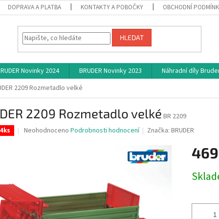
DOPRAVA A PLATBA
KONTAKTY A POBOČKY
OBCHODNÍ PODMÍN
HLEDAT
RUDER Novinky 2024
BRUDER Novinky 2023
Náhradní díly Brude
DER 2209 Rozmetadlo velké
DER 2209 Rozmetadlo velké
BR 2209
Průměrné
Neohodnoceno
Podrobnosti hodnocení
Značka:
BRUDER
 4ks
hodnocení
produktu
469
je
0,0
Měrná
Skla
z
cena:
5
hvězdiček.