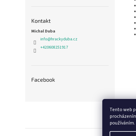
Kontakt
Michal Duba
info
@
hrackyduba.cz
+420608251917
Facebook
Z
Tento web po
á
procházením 
p
používáním.
a
t