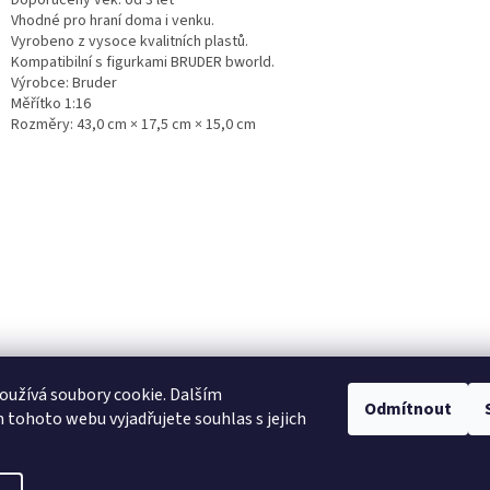
Vhodné pro hraní doma i venku.
Vyrobeno z vysoce kvalitních plastů.
Kompatibilní s figurkami BRUDER bworld.
Výrobce: Bruder
Měřítko 1:16
Rozměry: 43,0 cm × 17,5 cm × 15,0 cm
užívá soubory cookie. Dalším
NajduZboží.cz
Pricemania.cz - Porovnávání cen
Odmítnout
tohoto webu vyjadřujete souhlas s jejich