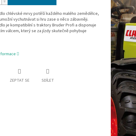
lo chlévské mrvy potěší každého malého zemědělce,
možní vychutnávat si hru zase o něco zábavněji.
o je kompatibilní s traktory Bruder Profi a disponuje
ím válcem, který se za jízdy skutečně pohybuje
informace
ZEPTAT SE
SDÍLET