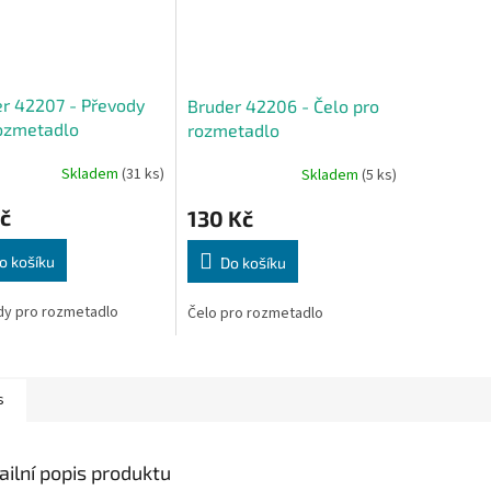
r 42207 - Převody
Bruder 42206 - Čelo pro
ozmetadlo
rozmetadlo
Skladem
(31 ks)
Skladem
(5 ks)
č
130 Kč
o košíku
Do košíku
dy pro rozmetadlo
Čelo pro rozmetadlo
s
ailní popis produktu