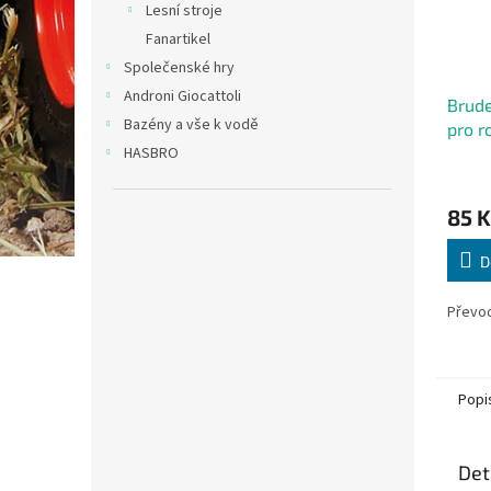
Lesní stroje
Fanartikel
Společenské hry
Androni Giocattoli
Brude
Bazény a vše k vodě
pro r
HASBRO
85 K
D
Převo
Popi
Det