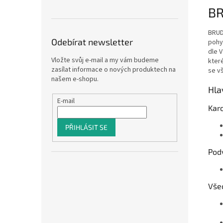
BR
BRUD
Odebírat newsletter
pohy
dle 
Vložte svůj e-mail a my vám budeme
kter
zasílat informace o nových produktech na
se v
našem e-shopu.
Hla
E-mail
Kar
PŘIHLÁSIT SE
Pod
Vše