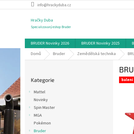
Přejít
info@hrackyduba.cz
na
obsah
Hračky Duba
Specializovaný eshop Bruder
BRUDER Novinky 2026
BRUDER Novinky 2025
B
Domů
Bruder
Zemědělská technika
BRU
P
BRU
o
Přeskočit
s
Kategorie
kategorie
baleni
t
r
Mattel
a
Novinky
n
Spin Master
n
í
MGA
p
Pokémon
a
Bruder