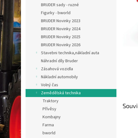
n
BRUDER sady - ruzné
e
Figurky - bworld
l
BRUDER Novinky 2023
BRUDER Novinky 2024
BRUDER Novinky 2025
BRUDER Novinky 2026
Stavebni technika,nákladní auta
Náhradní díly Bruder
Zásahová vozidla
Nákladní automobily
Volný čas
Zemědělská technika
Traktory
Souvi
Přívěsy
Kombajny
Farma
bworld