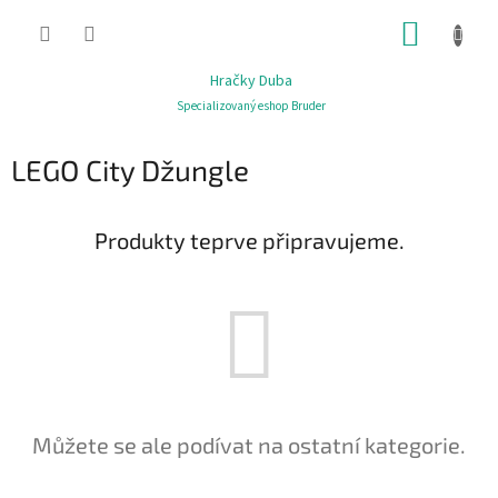
Přejít
NÁKUP
na
obsah
KOŠÍK
Hračky Duba
Specializovaný eshop Bruder
LEGO City Džungle
Produkty teprve připravujeme.
Můžete se ale podívat na ostatní kategorie.