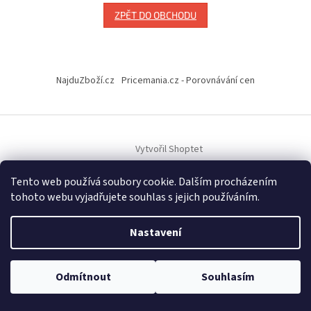
ZPĚT DO OBCHODU
Z
á
NajduZboží.cz
Pricemania.cz - Porovnávání cen
p
a
t
í
Vytvořil Shoptet
Tento web používá soubory cookie. Dalším procházením
Copyright 2026
Hračky Duba
. Všechna práva vyhrazena.
tohoto webu vyjadřujete souhlas s jejich používáním.
Nastavení
Odmítnout
Souhlasím