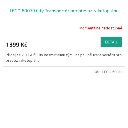
LEGO 60079 City Transportér pro převoz raketoplánu
Momentálně nedostupné
DETAIL
1 399 Kč
Přidej se k LEGO® City vesmírnému týmu na palubě transportéru pro
převoz raketoplánu!
Kód:
LEGO 60081