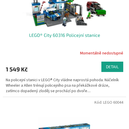
k
t
ů
LEGO® City 60316 Policejní stanice
Momentálně nedostupné
DETAIL
1 549 Kč
Na policejní stanici v LEGO® City vládne naprostá pohoda. Náčelník
Wheeler a Allen trénují policejního psa na překážkové dráze,
zatímco dopadený zloděj se prochází po dvoře....
Kód:
LEGO 60044