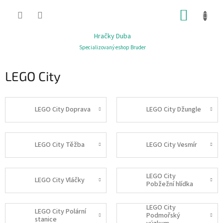
Přejít
NÁKUP
na
obsah
KOŠÍK
Hračky Duba
Specializovaný eshop Bruder
LEGO City
LEGO City Doprava
LEGO City Džungle
LEGO City Těžba
LEGO City Vesmír
LEGO City
LEGO City Vláčky
Pobžežní hlídka
LEGO City
LEGO City Polární
Podmořský
stanice