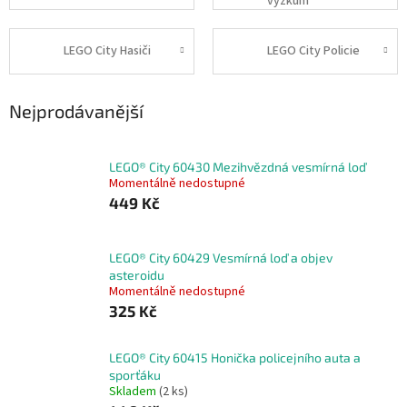
výzkum
LEGO City Hasiči
LEGO City Policie
Nejprodávanější
LEGO® City 60430 Mezihvězdná vesmírná loď
Momentálně nedostupné
449 Kč
LEGO® City 60429 Vesmírná loď a objev
asteroidu
Momentálně nedostupné
325 Kč
LEGO® City 60415 Honička policejního auta a
sporťáku
Skladem
(2 ks)