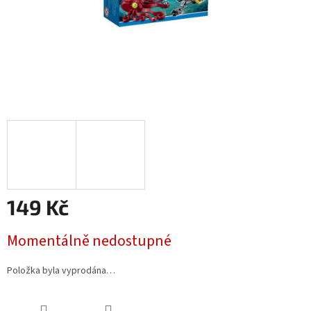
149 Kč
Měrná
Momentálně nedostupné
cena:
Položka byla vyprodána…