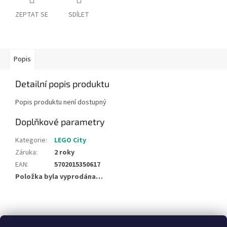
ZEPTAT SE
SDÍLET
Popis
Detailní popis produktu
Popis produktu není dostupný
Doplňkové parametry
Kategorie
:
LEGO City
Záruka
:
2 roky
EAN
:
5702015350617
Položka byla vyprodána…
Z
á
NajduZboží.cz
Pricemania.cz - Porovnávání cen