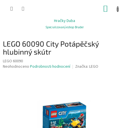
Přejít
NÁKUP
na
obsah
KOŠÍK
Hračky Duba
Specializovaný eshop Bruder
LEGO 60090 City Potápěčský
hlubinný skútr
LEGO 60090
Průměrné
Neohodnoceno
Podrobnosti hodnocení
Značka:
LEGO
hodnocení
produktu
je
0,0
z
5
hvězdiček.