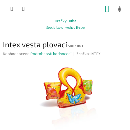
Přejít
NÁKUP
na
obsah
KOŠÍK
Hračky Duba
Specializovaný eshop Bruder
Intex vesta plovací
58673INT
Průměrné
Neohodnoceno
Podrobnosti hodnocení
Značka:
INTEX
hodnocení
produktu
je
0,0
z
5
hvězdiček.