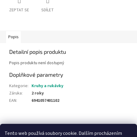
ZEPTAT SE
SDÍLET
Popis
Detailní popis produktu
Popis produktu není dostupný
Doplňkové parametry
Kategorie
:
Kruhy a rukávky
Záruka
:
2 roky
EAN
:
6941057401102
Z
á
NajduZboží.cz
Pricemania.cz - Porovnávání cen
p
Tento web používá soubory cookie. Dalším procházením