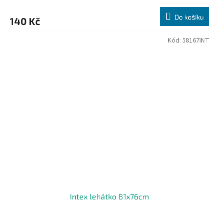
Do košíku
140 Kč
Kód:
58167INT
Intex lehátko 81x76cm