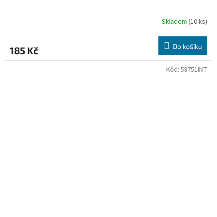
Skladem
(10 ks)
Do košíku
185 Kč
Kód:
58751INT