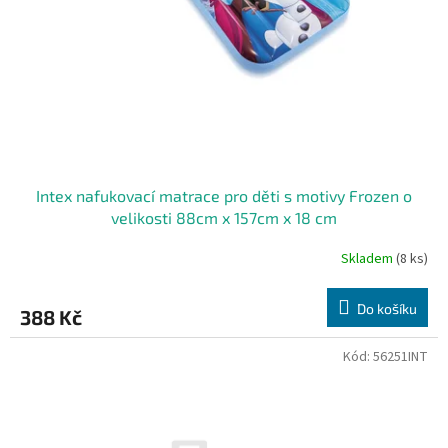
r
o
d
u
k
t
ů
Intex nafukovací matrace pro děti s motivy Frozen o
velikosti 88cm x 157cm x 18 cm
Skladem
(8 ks)
Do košíku
388 Kč
Kód:
56251INT