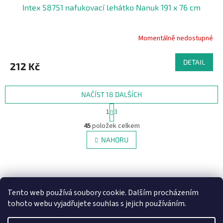
Intex 58751 nafukovací lehátko Nanuk 191 x 76 cm
Momentálně nedostupné
DETAIL
212 Kč
NAČÍST 18 DALŠÍCH
S
1
3
t
O
r
45
položek celkem
v
á
l
NAHORU
n
á
k
d
o
v
Z
a
á
c
á
NajduZboží.cz
Pricemania.cz - Porovnávání cen
n
í
p
í
Tento web používá soubory cookie. Dalším procházením
p
a
tohoto webu vyjadřujete souhlas s jejich používáním.
r
t
v
í