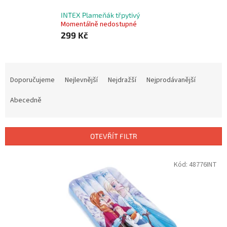
INTEX Plameňák třpytivý
Momentálně nedostupné
299 Kč
Ř
a
Doporučujeme
Nejlevnější
Nejdražší
Nejprodávanější
z
e
Abecedně
n
í
p
OTEVŘÍT FILTR
r
o
V
Kód:
48776INT
d
ý
u
p
k
i
t
s
ů
p