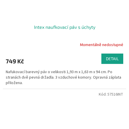
Intex naufkovací páv s úchyty
Momentálně nedostupné
DETAIL
749 Kč
Nafukovací barevný páv o velikosti 1,93 m x 1,63 m x 94 cm. Po
stranách dvě pevná držadla. 3 vzduchové komory. Opravná záplata
přiložena.
Kód:
57516INT