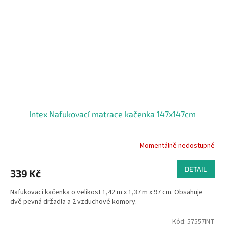
Intex Nafukovací matrace kačenka 147x147cm
Momentálně nedostupné
DETAIL
339 Kč
Nafukovací kačenka o velikost 1,42 m x 1,37 m x 97 cm. Obsahuje
dvě pevná držadla a 2 vzduchové komory.
Kód:
57557INT