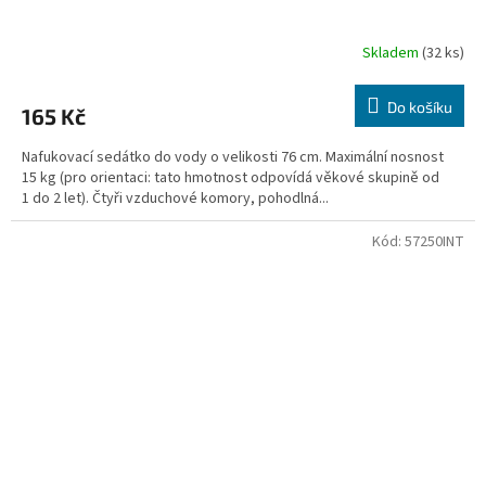
Skladem
(32 ks)
Do košíku
165 Kč
Nafukovací sedátko do vody o velikosti 76 cm. Maximální nosnost
15 kg (pro orientaci: tato hmotnost odpovídá věkové skupině od
1 do 2 let). Čtyři vzduchové komory, pohodlná...
Kód:
57250INT