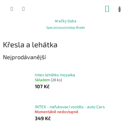
Přejít
NÁKUP
na
obsah
KOŠÍK
Hračky Duba
Specializovaný eshop Bruder
Křesla a lehátka
Nejprodávanější
Intex lehátko mozaika
Skladem
(28 ks)
107 Kč
INTEX - nafukovací vozidlo - auto Cars
Momentálně nedostupné
349 Kč