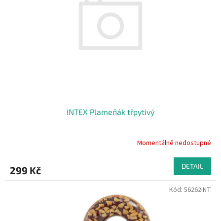
INTEX Plameňák třpytivý
Momentálně nedostupné
DETAIL
299 Kč
Kód:
56262INT