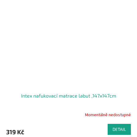
Intex nafukovací matrace labut ,147x147cm
Momentálně nedostupné
DETAIL
319 Kč