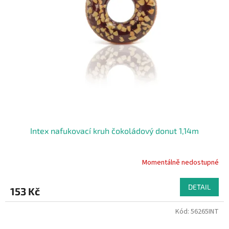
Intex nafukovací kruh čokoládový donut 1,14m
Momentálně nedostupné
DETAIL
153 Kč
Kód:
56265INT