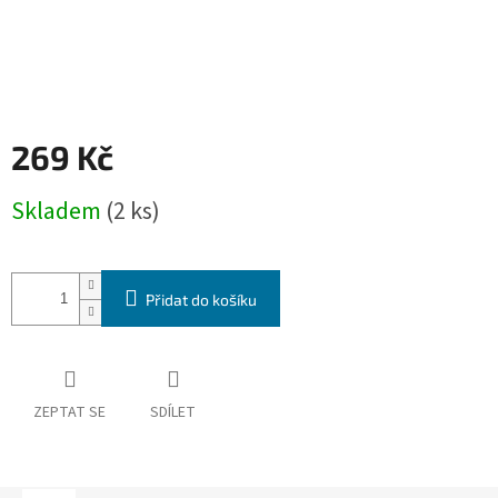
269 Kč
Měrná
Skladem
(2 ks)
cena:
Přidat do košíku
ZEPTAT SE
SDÍLET