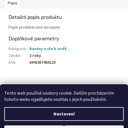
Popis
Detailní popis produktu
Popis produktu není dostupný
Doplňkové parametry
Kategorie
:
Bazény a vše k vodě
Záruka
:
2 roky
EAN
:
6941057455129
Z
á
NajduZboží.cz
Pricemania.cz - Porovnávání cen
p
Tento web používá soubory cookie. Dalším procházením
a
tohoto webu vyjadřujete souhlas s jejich používáním.
t
í
Nastavení
Vytvořil Shoptet