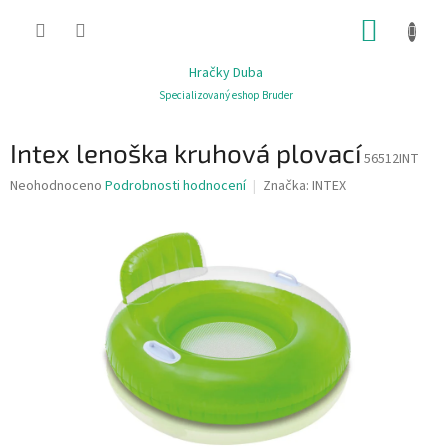
Přejít
NÁKUP
na
obsah
KOŠÍK
Hračky Duba
Specializovaný eshop Bruder
Intex lenoška kruhová plovací
56512INT
Průměrné
Neohodnoceno
Podrobnosti hodnocení
Značka:
INTEX
hodnocení
produktu
je
0,0
z
5
hvězdiček.