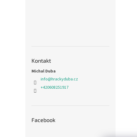
Kontakt
Michal Duba
info
@
hrackyduba.cz
+420608251917
Facebook