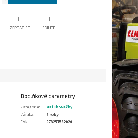
ZEPTAT SE
SDÍLET
Doplňkové parametry
Kategorie
:
Nafukovačky
Záruka
:
2 roky
EAN
:
078257582020