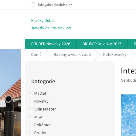
Přejít
info@hrackyduba.cz
na
obsah
Hračky Duba
Specializovaný eshop Bruder
BRUDER Novinky 2026
BRUDER Novinky 2025
B
Domů
Bazény a vše k vodě
Nafukovačky
P
Inte
o
Přeskočit
s
Průměr
Neohod
Kategorie
kategorie
t
hodnoce
r
produkt
Mattel
a
je
Novinky
0,0
n
z
Spin Master
n
5
í
MGA
hvězdič
p
Pokémon
a
Bruder