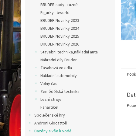
n
BRUDER sady - ruzné
e
Figurky - bworld
l
BRUDER Novinky 2023
BRUDER Novinky 2024
BRUDER Novinky 2025
BRUDER Novinky 2026
Stavebni technika,nákladní auta
Náhradní díly Bruder
Zásahová vozidla
Popi
Nákladní automobily
Volný čas
Zemědělská technika
Det
Lesní stroje
Popi
Fanartikel
Společenské hry
Androni Giocattoli
Bazény a vše k vodě