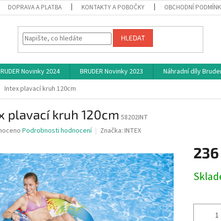
DOPRAVA A PLATBA
KONTAKTY A POBOČKY
OBCHODNÍ PODMÍN
HLEDAT
RUDER Novinky 2024
BRUDER Novinky 2023
Náhradní díly Brude
Intex plavací kruh 120cm
x plavací kruh 120cm
58202INT
né
noceno
Podrobnosti hodnocení
Značka:
INTEX
ní
236
u
Měrná
Skla
cena:
ek.