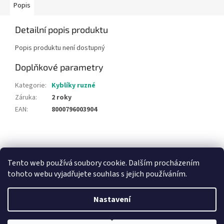
Popis
Detailní popis produktu
Popis produktu není dostupný
Doplňkové parametry
Kategorie
:
Kyblíky ruzné
Záruka
:
2 roky
EAN
:
8000796003904
Z
á
NajduZboží.cz
Pricemania.cz - Porovnávání cen
p
Tento web používá soubory cookie. Dalším procházením
a
tohoto webu vyjadřujete souhlas s jejich používáním.
t
í
Nastavení
Vytvořil Shoptet