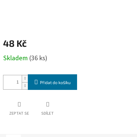
48 Kč
Měrná
Skladem
(36 ks)
cena:
Přidat do košíku
ZEPTAT SE
SDÍLET