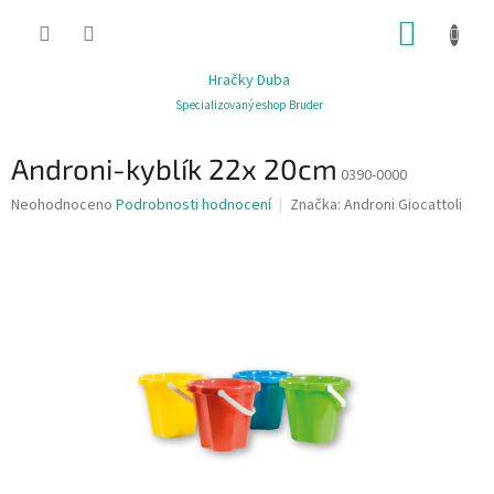
Přejít
NÁKUP
na
obsah
KOŠÍK
Hračky Duba
Specializovaný eshop Bruder
Androni-kyblík 22x 20cm
0390-0000
Průměrné
Neohodnoceno
Podrobnosti hodnocení
Značka:
Androni Giocattoli
hodnocení
produktu
je
0,0
z
5
hvězdiček.