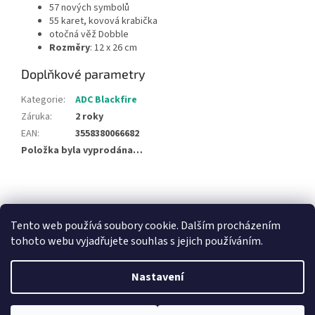
57 nových symbolů
55 karet, kovová krabička
otočná věž Dobble
Rozměry
: 12 x 26 cm
Doplňkové parametry
Kategorie
:
ADC Blackfire
Záruka
:
2 roky
EAN
:
3558380066682
Položka byla vyprodána…
Z
á
NajduZboží.cz
Pricemania.cz - Porovnávání cen
p
Tento web používá soubory cookie. Dalším procházením
a
tohoto webu vyjadřujete souhlas s jejich používáním.
t
í
Nastavení
Vytvořil Shoptet