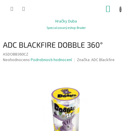
Přejít
NÁKUP
na
obsah
KOŠÍK
Hračky Duba
Specializovaný eshop Bruder
ADC BLACKFIRE DOBBLE 360°
ASDOBB360CZ
Průměrné
Neohodnoceno
Podrobnosti hodnocení
Značka:
ADC Blackfire
hodnocení
produktu
je
0,0
z
5
hvězdiček.