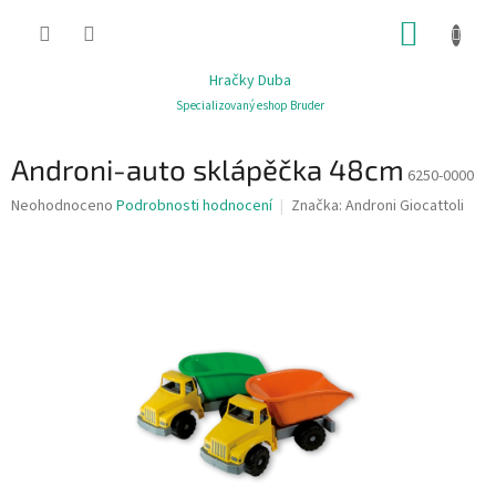
Přejít
NÁKUP
na
obsah
KOŠÍK
Hračky Duba
Specializovaný eshop Bruder
Androni-auto sklápěčka 48cm
6250-0000
Průměrné
Neohodnoceno
Podrobnosti hodnocení
Značka:
Androni Giocattoli
hodnocení
produktu
je
0,0
z
5
hvězdiček.