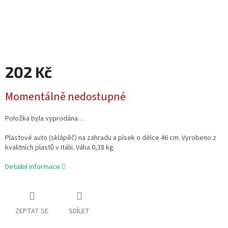
202 Kč
Měrná
Momentálně nedostupné
cena:
Položka byla vyprodána…
Plastové auto (sklápěč) na zahradu a písek o délce 46 cm. Vyrobeno z
kvalitních plastů v Itálii. Váha 0,38 kg.
Detailní informace
ZEPTAT SE
SDÍLET