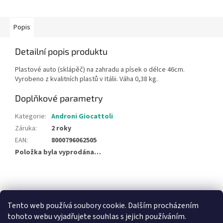
Popis
Detailní popis produktu
Plastové auto (sklápěč) na zahradu a písek o délce 46cm.
Vyrobeno z kvalitních plastů v Itálii. Váha 0,38 kg.
Doplňkové parametry
Kategorie
:
Androni Giocattoli
Záruka
:
2 roky
EAN
:
8000796062505
Položka byla vyprodána…
Z
á
NajduZboží.cz
Pricemania.cz - Porovnávání cen
p
Tento web používá soubory cookie. Dalším procházením
a
tohoto webu vyjadřujete souhlas s jejich používáním.