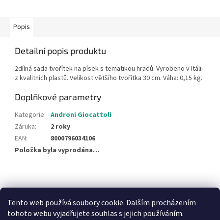
Popis
Detailní popis produktu
2dílná sada tvořítek na písek s tematikou hradů. Vyrobeno v Itálii
z kvalitních plastů. Velikost většího tvořítka 30 cm. Váha: 0,15 kg.
Doplňkové parametry
Kategorie
:
Androni Giocattoli
Záruka
:
2 roky
EAN
:
8000796034106
Položka byla vyprodána…
Z
á
NajduZboží.cz
Pricemania.cz - Porovnávání cen
p
Tento web používá soubory cookie. Dalším procházením
a
tohoto webu vyjadřujete souhlas s jejich používáním.