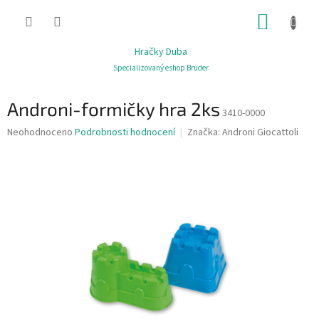
Přejít
NÁKUP
na
obsah
KOŠÍK
Hračky Duba
Specializovaný eshop Bruder
Androni-formičky hra 2ks
3410-0000
Průměrné
Neohodnoceno
Podrobnosti hodnocení
Značka:
Androni Giocattoli
hodnocení
produktu
je
0,0
z
5
hvězdiček.