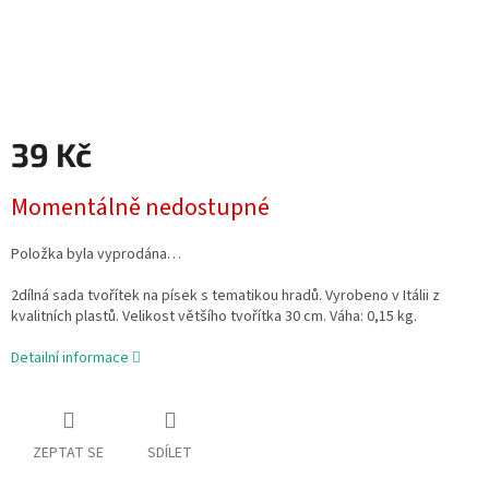
39 Kč
Měrná
Momentálně nedostupné
cena:
Položka byla vyprodána…
2dílná sada tvořítek na písek s tematikou hradů. Vyrobeno v Itálii z
kvalitních plastů. Velikost většího tvořítka 30 cm. Váha: 0,15 kg.
Detailní informace
ZEPTAT SE
SDÍLET