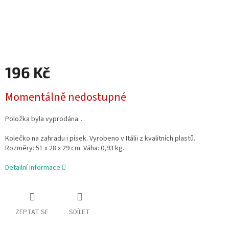
196 Kč
Měrná
Momentálně nedostupné
cena:
Položka byla vyprodána…
Kolečko na zahradu i písek. Vyrobeno v Itálii z kvalitních plastů.
Rozměry: 51 x 28 x 29 cm. Váha: 0,93 kg.
Detailní informace
ZEPTAT SE
SDÍLET