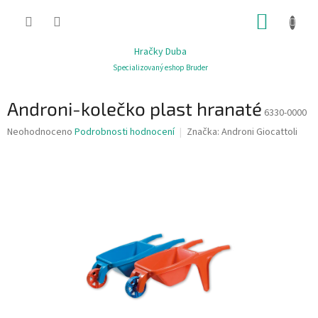
Přejít
NÁKUP
na
obsah
KOŠÍK
Hračky Duba
Specializovaný eshop Bruder
Androni-kolečko plast hranaté
6330-0000
Průměrné
Neohodnoceno
Podrobnosti hodnocení
Značka:
Androni Giocattoli
hodnocení
produktu
je
0,0
z
5
hvězdiček.