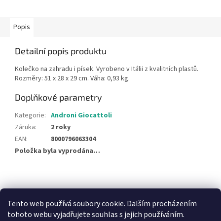
Popis
Detailní popis produktu
Kolečko na zahradu i písek. Vyrobeno v Itálii z kvalitních plastů.
Rozměry: 51 x 28 x 29 cm. Váha: 0,93 kg.
Doplňkové parametry
Kategorie
:
Androni Giocattoli
Záruka
:
2 roky
EAN
:
8000796063304
Položka byla vyprodána…
Z
á
NajduZboží.cz
Pricemania.cz - Porovnávání cen
p
Tento web používá soubory cookie. Dalším procházením
a
tohoto webu vyjadřujete souhlas s jejich používáním.