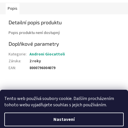
Popis
Detailní popis produktu
Popis produktu není dostupný
Doplňkové parametry
Kategorie
:
Androni Giocattoli
Záruka
:
2 roky
EAN
:
8000796004079
Z
á
NajduZboží.cz
Pricemania.cz - Porovnávání cen
p
Tento web používá soubory cookie. Dalším procházením
a
tohoto webu vyjadřujete souhlas s jejich používáním.
t
í
Nastavení
Vytvořil Shoptet