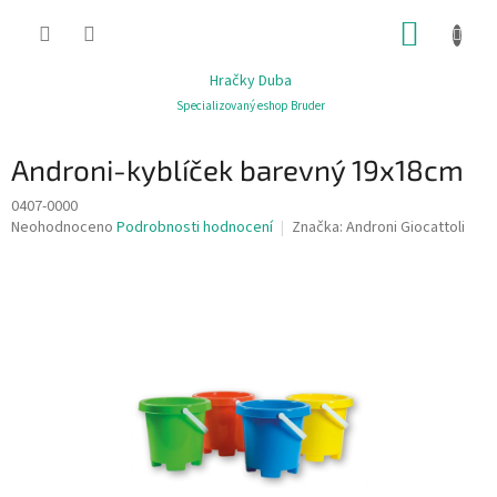
Přejít
NÁKUP
na
obsah
KOŠÍK
Hračky Duba
Specializovaný eshop Bruder
Androni-kyblíček barevný 19x18cm
0407-0000
Průměrné
Neohodnoceno
Podrobnosti hodnocení
Značka:
Androni Giocattoli
hodnocení
produktu
je
0,0
z
5
hvězdiček.