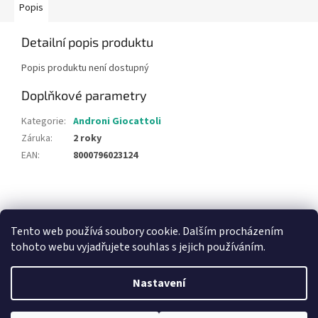
Popis
Detailní popis produktu
Popis produktu není dostupný
Doplňkové parametry
Kategorie
:
Androni Giocattoli
Záruka
:
2 roky
EAN
:
8000796023124
Z
á
NajduZboží.cz
Pricemania.cz - Porovnávání cen
p
Tento web používá soubory cookie. Dalším procházením
a
tohoto webu vyjadřujete souhlas s jejich používáním.
t
í
Nastavení
Vytvořil Shoptet