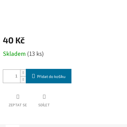
40 Kč
Měrná
Skladem
(13 ks)
cena:
Přidat do košíku
ZEPTAT SE
SDÍLET