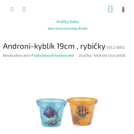
Přejít
NÁKUP
na
obsah
KOŠÍK
Hračky Duba
Specializovaný eshop Bruder
Androni-kyblík 19cm , rybičky
0312-0002
Průměrné
Neohodnoceno
Podrobnosti hodnocení
Značka:
Androni Giocattoli
hodnocení
produktu
je
0,0
z
5
hvězdiček.