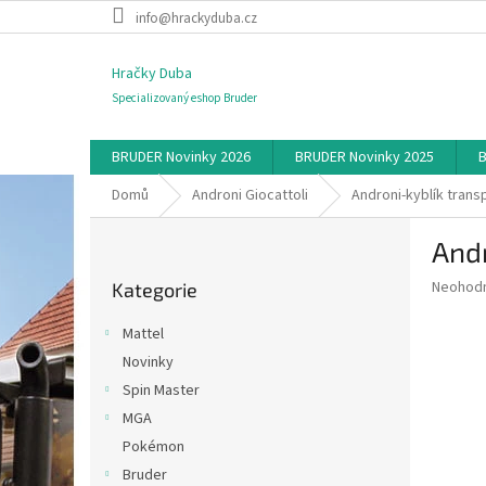
Přejít
info@hrackyduba.cz
na
obsah
Hračky Duba
Specializovaný eshop Bruder
BRUDER Novinky 2026
BRUDER Novinky 2025
B
Domů
Androni Giocattoli
Androni-kyblík trans
P
Andr
o
Přeskočit
s
Průměr
Neohod
Kategorie
kategorie
t
hodnoce
r
produkt
Mattel
a
je
Novinky
0,0
n
z
Spin Master
n
5
í
MGA
hvězdič
p
Pokémon
a
Bruder