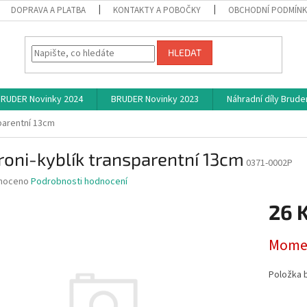
DOPRAVA A PLATBA
KONTAKTY A POBOČKY
OBCHODNÍ PODMÍN
HLEDAT
RUDER Novinky 2024
BRUDER Novinky 2023
Náhradní díly Brude
parentní 13cm
oni-kyblík transparentní 13cm
0371-0002P
né
noceno
Podrobnosti hodnocení
ní
26 
u
Měrná
Momen
cena:
ek.
Položka 