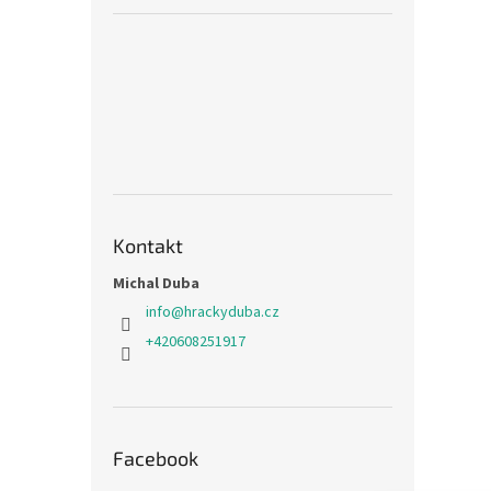
Kontakt
Michal Duba
info
@
hrackyduba.cz
+420608251917
Facebook