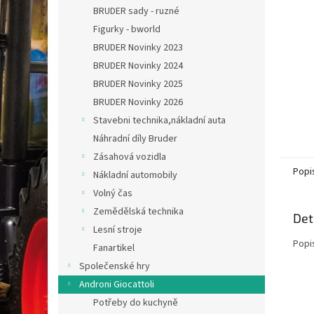
n
BRUDER sady - ruzné
e
Figurky - bworld
l
BRUDER Novinky 2023
BRUDER Novinky 2024
BRUDER Novinky 2025
BRUDER Novinky 2026
Stavebni technika,nákladní auta
Náhradní díly Bruder
Zásahová vozidla
Popi
Nákladní automobily
Volný čas
Zemědělská technika
Det
Lesní stroje
Popi
Fanartikel
Společenské hry
Androni Giocattoli
Potřeby do kuchyně