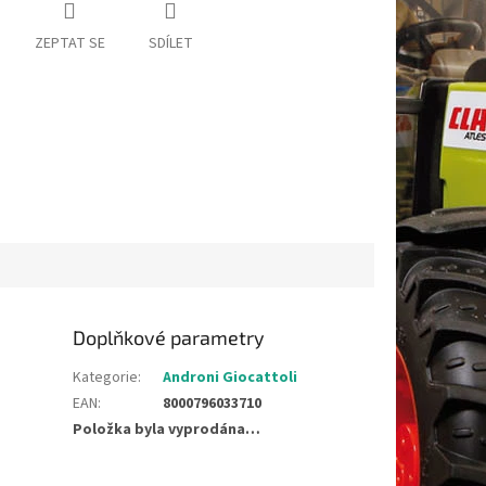
ZEPTAT SE
SDÍLET
Doplňkové parametry
Kategorie
:
Androni Giocattoli
EAN
:
8000796033710
Položka byla vyprodána…