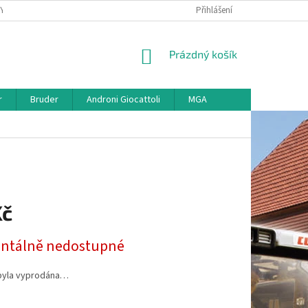
KY
VŠE O REKLAMACI
VRÁCENÍ ZBOŽÍ
Přihlášení
MAPA SERVERU
O
NÁKUPNÍ
Prázdný košík
KOŠÍK
r
Bruder
Androni Giocattoli
MGA
Kč
tálně nedostupné
byla vyprodána…