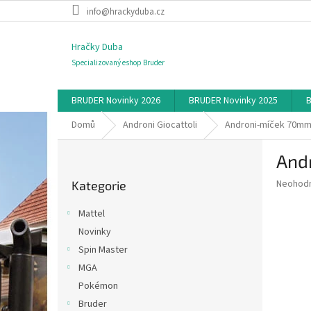
Přejít
info@hrackyduba.cz
na
obsah
Hračky Duba
Specializovaný eshop Bruder
BRUDER Novinky 2026
BRUDER Novinky 2025
B
Domů
Androni Giocattoli
Androni-míček 70m
P
And
o
Přeskočit
s
Průměr
Neohod
Kategorie
kategorie
t
hodnoce
r
produkt
Mattel
a
je
Novinky
0,0
n
z
Spin Master
n
5
í
MGA
hvězdič
p
Pokémon
a
Bruder