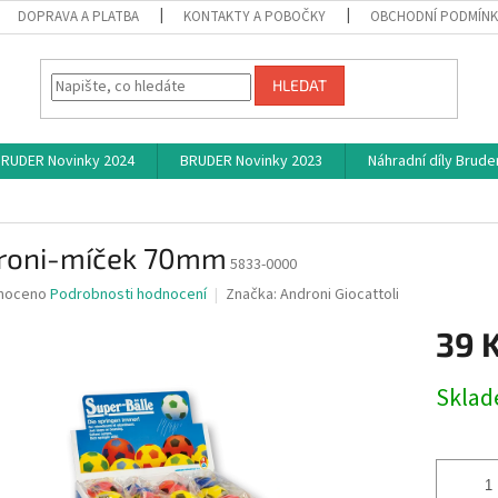
DOPRAVA A PLATBA
KONTAKTY A POBOČKY
OBCHODNÍ PODMÍN
HLEDAT
RUDER Novinky 2024
BRUDER Novinky 2023
Náhradní díly Brude
m
roni-míček 70mm
5833-0000
né
noceno
Podrobnosti hodnocení
Značka:
Androni Giocattoli
ní
39 
u
Měrná
Skla
cena:
ek.