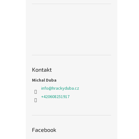
Kontakt
Michal Duba
info
@
hrackyduba.cz
+420608251917
Facebook