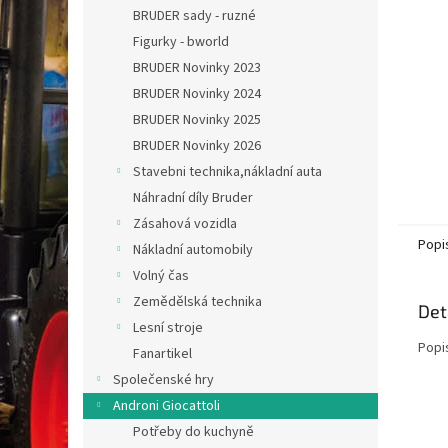
n
BRUDER sady - ruzné
e
Figurky - bworld
l
BRUDER Novinky 2023
BRUDER Novinky 2024
BRUDER Novinky 2025
BRUDER Novinky 2026
Stavebni technika,nákladní auta
Náhradní díly Bruder
Zásahová vozidla
Popi
Nákladní automobily
Volný čas
Zemědělská technika
Det
Lesní stroje
Popi
Fanartikel
Společenské hry
Androni Giocattoli
Potřeby do kuchyně