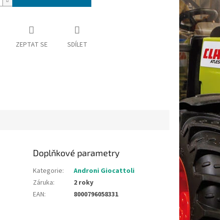
ZEPTAT SE
SDÍLET
Doplňkové parametry
Kategorie
:
Androni Giocattoli
Záruka
:
2 roky
EAN
:
8000796058331