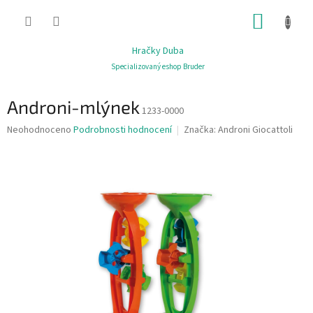
Přejít
NÁKUP
na
obsah
KOŠÍK
Hračky Duba
Specializovaný eshop Bruder
Androni-mlýnek
1233-0000
Průměrné
Neohodnoceno
Podrobnosti hodnocení
Značka:
Androni Giocattoli
hodnocení
produktu
je
0,0
z
5
hvězdiček.