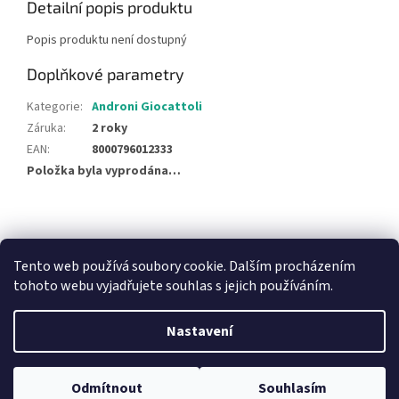
Detailní popis produktu
Popis produktu není dostupný
Doplňkové parametry
Kategorie
:
Androni Giocattoli
Záruka
:
2 roky
EAN
:
8000796012333
Položka byla vyprodána…
Z
á
NajduZboží.cz
Pricemania.cz - Porovnávání cen
p
Tento web používá soubory cookie. Dalším procházením
a
tohoto webu vyjadřujete souhlas s jejich používáním.
t
í
Nastavení
Vytvořil Shoptet
Odmítnout
Souhlasím
Copyright 2026
Hračky Duba
. Všechna práva vyhrazena.