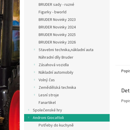
n
BRUDER sady - ruzné
e
Figurky - bworld
l
BRUDER Novinky 2023
BRUDER Novinky 2024
BRUDER Novinky 2025
BRUDER Novinky 2026
Stavebni technika,nákladní auta
Náhradní díly Bruder
Zásahová vozidla
Popi
Nákladní automobily
Volný čas
Zemědělská technika
Det
Lesní stroje
Popi
Fanartikel
Společenské hry
Androni Giocattoli
Potřeby do kuchyně