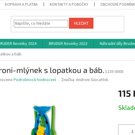
DOPRAVA A PLATBA
KONTAKTY A POBOČKY
OBCHODNÍ PODMÍN
HLEDAT
RUDER Novinky 2024
BRUDER Novinky 2023
Náhradní díly Brude
atkou a báb.
oni-mlýnek s lopatkou a báb.
1235-0000
né
noceno
Podrobnosti hodnocení
Značka:
Androni Giocattoli
ní
115 
u
Měrná
Skla
cena:
ek.