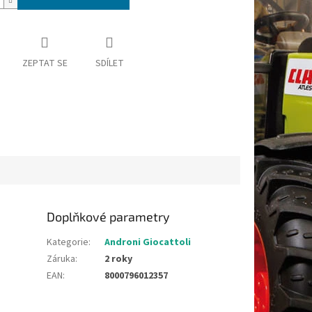
ZEPTAT SE
SDÍLET
Doplňkové parametry
Kategorie
:
Androni Giocattoli
Záruka
:
2 roky
EAN
:
8000796012357