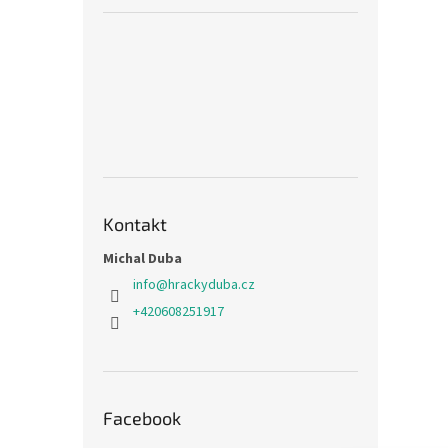
Kontakt
Michal Duba
info
@
hrackyduba.cz
+420608251917
Facebook