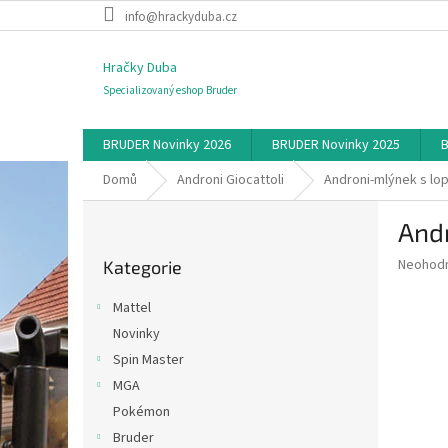
Přejít
info@hrackyduba.cz
na
obsah
Hračky Duba
Specializovaný eshop Bruder
BRUDER Novinky 2026
BRUDER Novinky 2025
B
Domů
Androni Giocattoli
Androni-mlýnek s lop
P
Andr
o
Přeskočit
s
Průměr
Neohod
Kategorie
kategorie
t
hodnoce
r
produkt
Mattel
a
je
Novinky
0,0
n
z
Spin Master
n
5
í
MGA
hvězdič
p
Pokémon
a
Bruder