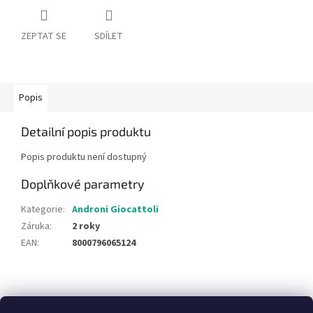
ZEPTAT SE
SDÍLET
Popis
Detailní popis produktu
Popis produktu není dostupný
Doplňkové parametry
Kategorie
:
Androni Giocattoli
Záruka
:
2 roky
EAN
:
8000796065124
Z
á
NajduZboží.cz
Pricemania.cz - Porovnávání cen