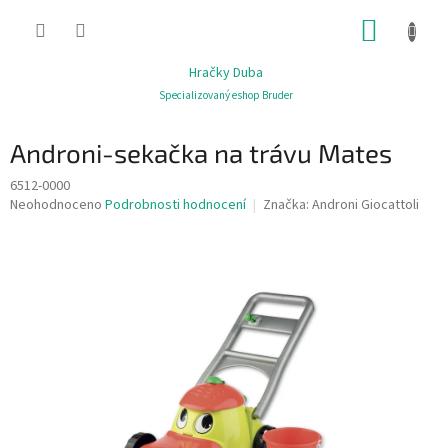
Přejít
NÁKUP
na
obsah
KOŠÍK
Hračky Duba
Specializovaný eshop Bruder
Androni-sekačka na trávu Mates
6512-0000
Průměrné
Neohodnoceno
Podrobnosti hodnocení
Značka:
Androni Giocattoli
hodnocení
produktu
je
0,0
z
5
hvězdiček.