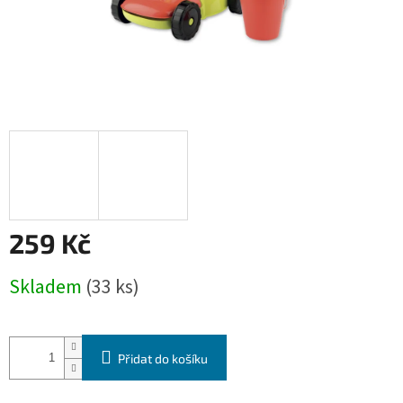
259 Kč
Měrná
Skladem
(33 ks)
cena:
Přidat do košíku