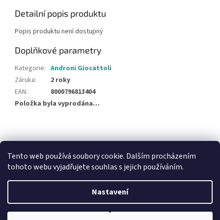
Detailní popis produktu
Popis produktu není dostupný
Doplňkové parametry
Kategorie
:
Androni Giocattoli
Záruka
:
2 roky
EAN
:
8000796813404
Položka byla vyprodána…
Z
á
NajduZboží.cz
Pricemania.cz - Porovnávání cen
p
Tento web používá soubory cookie. Dalším procházením
a
tohoto webu vyjadřujete souhlas s jejich používáním.
t
í
Nastavení
Vytvořil Shoptet