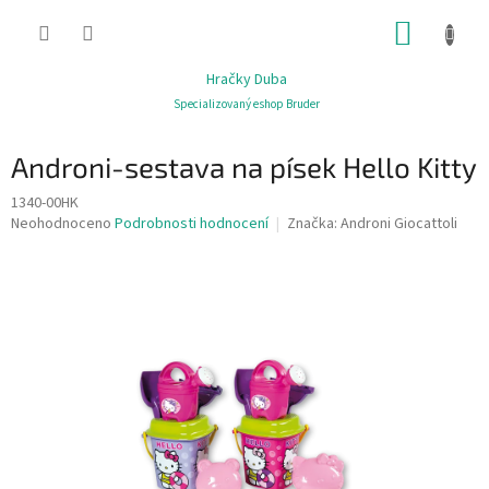
Přejít
NÁKUP
na
obsah
KOŠÍK
Hračky Duba
Specializovaný eshop Bruder
Androni-sestava na písek Hello Kitty
1340-00HK
Průměrné
Neohodnoceno
Podrobnosti hodnocení
Značka:
Androni Giocattoli
hodnocení
produktu
je
0,0
z
5
hvězdiček.