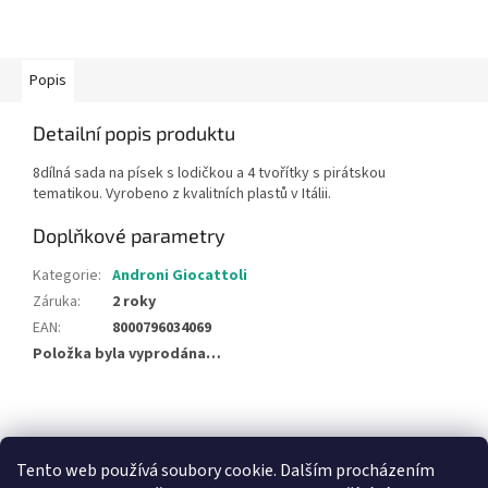
Popis
Detailní popis produktu
8dílná sada na písek s lodičkou a 4 tvořítky s pirátskou
tematikou. Vyrobeno z kvalitních plastů v Itálii.
Doplňkové parametry
Kategorie
:
Androni Giocattoli
Záruka
:
2 roky
EAN
:
8000796034069
Položka byla vyprodána…
Z
á
NajduZboží.cz
Pricemania.cz - Porovnávání cen
p
Tento web používá soubory cookie. Dalším procházením