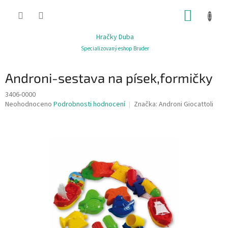
Přejít
NÁKUP
na
obsah
KOŠÍK
Hračky Duba
Specializovaný eshop Bruder
Androni-sestava na písek,formičky
3406-0000
Průměrné
Neohodnoceno
Podrobnosti hodnocení
Značka:
Androni Giocattoli
hodnocení
produktu
je
0,0
z
5
hvězdiček.