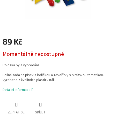
89 Kč
Měrná
Momentálně nedostupné
cena:
Položka byla vyprodána…
8dílná sada na písek s lodičkou a 4 tvořítky s pirátskou tematikou.
Vyrobeno z kvalitních plastů v Itálii.
Detailní informace
ZEPTAT SE
SDÍLET