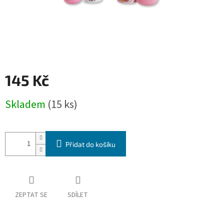
145 Kč
Měrná
Skladem
(15 ks)
cena:
Přidat do košíku
ZEPTAT SE
SDÍLET