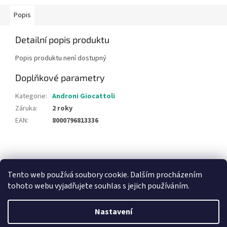
Popis
Detailní popis produktu
Popis produktu není dostupný
Doplňkové parametry
Kategorie
:
Androni Giocattoli
Záruka
:
2 roky
EAN
:
8000796813336
Z
á
NajduZboží.cz
Pricemania.cz - Porovnávání cen
p
Tento web používá soubory cookie. Dalším procházením
a
tohoto webu vyjadřujete souhlas s jejich používáním.
t
í
Nastavení
Vytvořil Shoptet