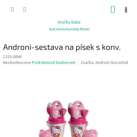
Přejít
NÁKUP
na
obsah
KOŠÍK
Hračky Duba
Specializovaný eshop Bruder
Androni-sestava na písek s konv.
1333-00HK
Průměrné
Neohodnoceno
Podrobnosti hodnocení
Značka:
Androni Giocattoli
hodnocení
produktu
je
0,0
z
5
hvězdiček.