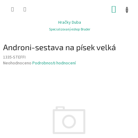
Přejít
NÁKUP
na
obsah
KOŠÍK
Hračky Duba
Specializovaný eshop Bruder
Androni-sestava na písek velká
1335-STEFFI
Průměrné
Neohodnoceno
Podrobnosti hodnocení
hodnocení
produktu
je
0,0
z
5
hvězdiček.