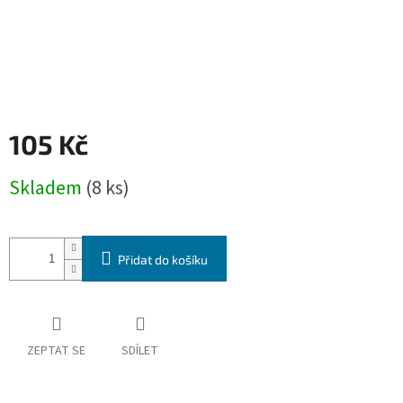
105 Kč
Měrná
Skladem
(8 ks)
cena:
Přidat do košíku
ZEPTAT SE
SDÍLET