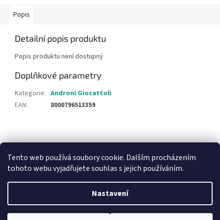
Popis
Detailní popis produktu
Popis produktu není dostupný
Doplňkové parametry
Kategorie
:
Androni Giocattoli
EAN
:
8000796513359
Z
á
NajduZboží.cz
Pricemania.cz - Porovnávání cen
p
Tento web používá soubory cookie. Dalším procházením
a
tohoto webu vyjadřujete souhlas s jejich používáním.
t
í
Nastavení
Vytvořil Shoptet