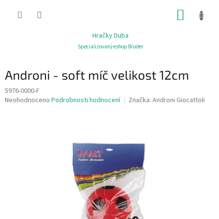
Přejít
NÁKUP
na
obsah
KOŠÍK
Hračky Duba
Specializovaný eshop Bruder
Androni - soft míč velikost 12cm
5976-0000-F
Průměrné
Neohodnoceno
Podrobnosti hodnocení
Značka:
Androni Giocattoli
hodnocení
produktu
je
0,0
z
5
hvězdiček.