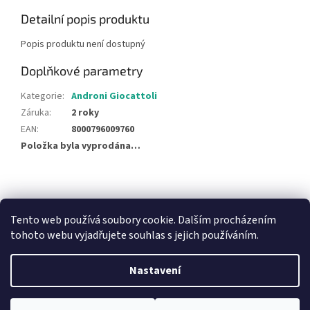
Detailní popis produktu
Popis produktu není dostupný
Doplňkové parametry
Kategorie
:
Androni Giocattoli
Záruka
:
2 roky
EAN
:
8000796009760
Položka byla vyprodána…
Z
á
NajduZboží.cz
Pricemania.cz - Porovnávání cen
p
Tento web používá soubory cookie. Dalším procházením
a
tohoto webu vyjadřujete souhlas s jejich používáním.
t
í
Nastavení
Vytvořil Shoptet