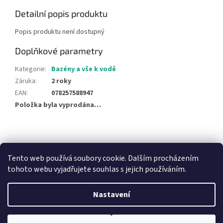
Detailní popis produktu
Popis produktu není dostupný
Doplňkové parametry
Kategorie
:
Bazény a vše k vodě
Záruka
:
2 roky
EAN
:
078257588947
Položka byla vyprodána…
Z
á
NajduZboží.cz
Pricemania.cz - Porovnávání cen
p
Tento web používá soubory cookie. Dalším procházením
a
tohoto webu vyjadřujete souhlas s jejich používáním.
t
í
Nastavení
Vytvořil Shoptet