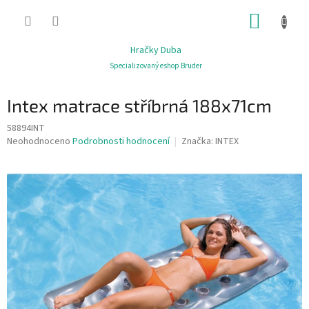
Přejít
NÁKUP
na
obsah
KOŠÍK
Hračky Duba
Specializovaný eshop Bruder
Intex matrace stříbrná 188x71cm
58894INT
Průměrné
Neohodnoceno
Podrobnosti hodnocení
Značka:
INTEX
hodnocení
produktu
je
0,0
z
5
hvězdiček.