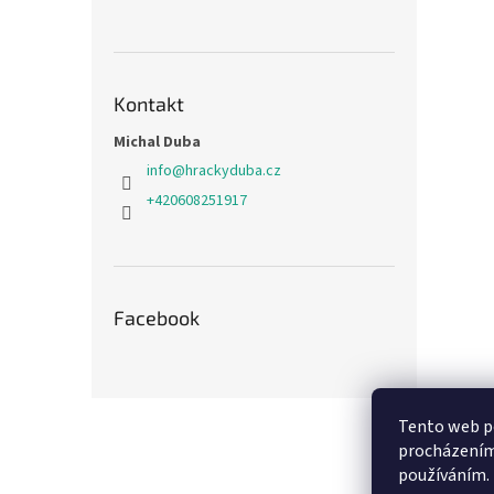
Kontakt
Michal Duba
info
@
hrackyduba.cz
+420608251917
Facebook
Z
Tento web po
á
procházením 
p
používáním.
a