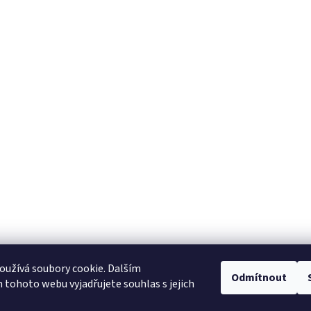
užívá soubory cookie. Dalším
NajduZboží.cz
Pricemania.cz - Porovnávání cen
Odmítnout
tohoto webu vyjadřujete souhlas s jejich