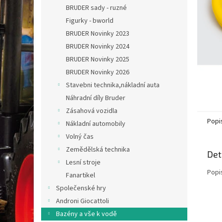
n
BRUDER sady - ruzné
e
Figurky - bworld
l
BRUDER Novinky 2023
BRUDER Novinky 2024
BRUDER Novinky 2025
BRUDER Novinky 2026
Stavebni technika,nákladní auta
Náhradní díly Bruder
Zásahová vozidla
Popi
Nákladní automobily
Volný čas
Zemědělská technika
Det
Lesní stroje
Popi
Fanartikel
Společenské hry
Androni Giocattoli
Bazény a vše k vodě