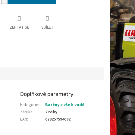
ZEPTAT SE
SDÍLET
Doplňkové parametry
Kategorie
:
Bazény a vše k vodě
Záruka
:
2 roky
EAN
:
078257594092