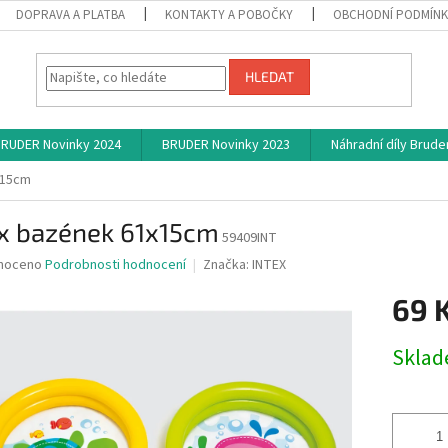
DOPRAVA A PLATBA
KONTAKTY A POBOČKY
OBCHODNÍ PODMÍN
HLEDAT
RUDER Novinky 2024
BRUDER Novinky 2023
Náhradní díly Brude
x15cm
ex bazének 61x15cm
59409INT
né
noceno
Podrobnosti hodnocení
Značka:
INTEX
ní
69 
u
Měrná
Skla
cena:
ek.