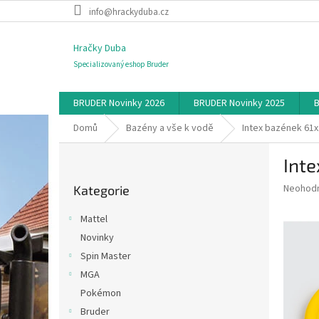
Přejít
info@hrackyduba.cz
na
obsah
Hračky Duba
Specializovaný eshop Bruder
BRUDER Novinky 2026
BRUDER Novinky 2025
B
Domů
Bazény a vše k vodě
Intex bazének 61
P
Int
o
Přeskočit
s
Průměr
Neohod
Kategorie
kategorie
t
hodnoce
r
produkt
Mattel
a
je
Novinky
0,0
n
z
Spin Master
n
5
í
MGA
hvězdič
p
Pokémon
a
Bruder