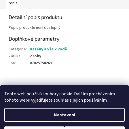
Popis
Detailní popis produktu
Popis produktu není dostupný
Doplňkové parametry
Kategorie
:
Bazény a vše k vodě
Záruka
:
2 roky
EAN
:
078257582631
Z
á
NajduZboží.cz
Pricemania.cz - Porovnávání cen
p
Tento web používá soubory cookie. Dalším procházením
a
tohoto webu vyjadřujete souhlas s jejich používáním.
t
í
Nastavení
Vytvořil Shoptet