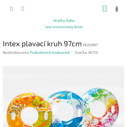
Přejít
NÁKUP
na
obsah
KOŠÍK
Hračky Duba
Specializovaný eshop Bruder
Intex plavací kruh 97cm
58263INT
Průměrné
Neohodnoceno
Podrobnosti hodnocení
Značka:
INTEX
hodnocení
produktu
je
0,0
z
5
hvězdiček.