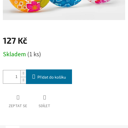
127 Kč
Měrná
Skladem
(1 ks)
cena:
Přidat do košíku
ZEPTAT SE
SDÍLET