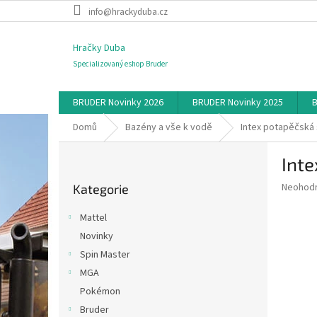
Přejít
info@hrackyduba.cz
na
obsah
Hračky Duba
Specializovaný eshop Bruder
BRUDER Novinky 2026
BRUDER Novinky 2025
B
Domů
Bazény a vše k vodě
Intex potapěčská
P
Int
o
Přeskočit
s
Průměr
Neohod
Kategorie
kategorie
t
hodnoce
r
produkt
Mattel
a
je
Novinky
0,0
n
z
Spin Master
n
5
í
MGA
hvězdič
p
Pokémon
a
Bruder