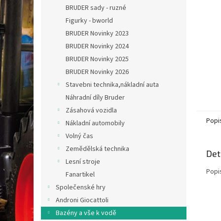
n
BRUDER sady - ruzné
e
Figurky - bworld
l
BRUDER Novinky 2023
BRUDER Novinky 2024
BRUDER Novinky 2025
BRUDER Novinky 2026
Stavebni technika,nákladní auta
Náhradní díly Bruder
Zásahová vozidla
Popi
Nákladní automobily
Volný čas
Zemědělská technika
Det
Lesní stroje
Popi
Fanartikel
Společenské hry
Androni Giocattoli
Bazény a vše k vodě