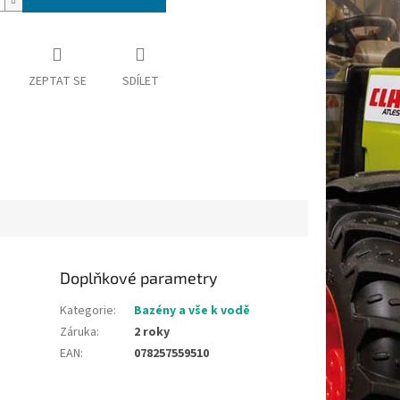
ZEPTAT SE
SDÍLET
Doplňkové parametry
Kategorie
:
Bazény a vše k vodě
Záruka
:
2 roky
EAN
:
078257559510