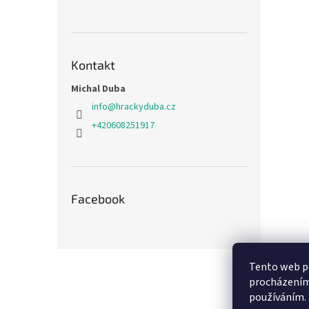
Kontakt
Michal Duba
info
@
hrackyduba.cz
+420608251917
Facebook
Z
Tento web po
á
procházením 
p
používáním.
a