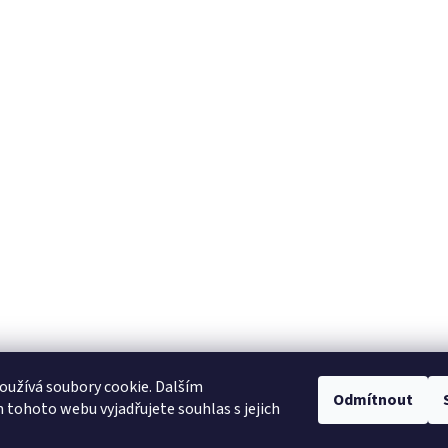
užívá soubory cookie. Dalším
NajduZboží.cz
Pricemania.cz - Porovnávání cen
Odmítnout
tohoto webu vyjadřujete souhlas s jejich