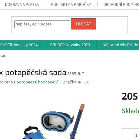
DOPRAVA A PLATBA
KONTAKTY A POBOČKY
OBCHODNÍ PODMÍN
HLEDAT
RUDER Novinky 2024
BRUDER Novinky 2023
Náhradní díly Brude
 sada
ex potapěčská sada
55951INT
né
noceno
Podrobnosti hodnocení
Značka:
INTEX
ní
205
u
Měrná
Skla
cena:
ek.