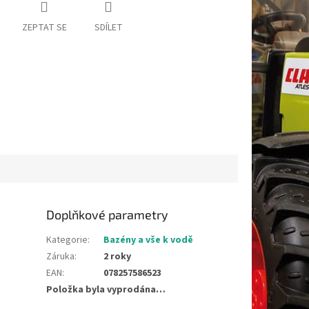
ZEPTAT SE
SDÍLET
Doplňkové parametry
Kategorie
:
Bazény a vše k vodě
Záruka
:
2 roky
EAN
:
078257586523
Položka byla vyprodána…