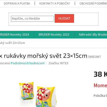
DOPRAVA A PLATBA
KONTAKTY A POBOČKY
OBCHODNÍ PODMÍN
HLEDAT
RUDER Novinky 2024
BRUDER Novinky 2023
Náhradní díly Brude
řský svět 23×15cm
ex rukávky mořský svět 23×15cm
58652INT
né
noceno
Podrobnosti hodnocení
Značka:
INTEX
ní
38 
u
Měrná
Momen
cena:
ek.
Položka 