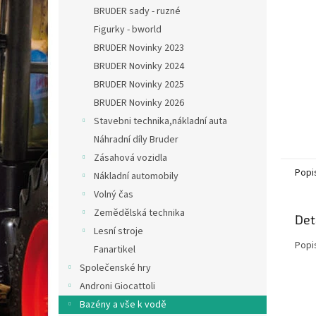
n
BRUDER sady - ruzné
e
Figurky - bworld
l
BRUDER Novinky 2023
BRUDER Novinky 2024
BRUDER Novinky 2025
BRUDER Novinky 2026
Stavebni technika,nákladní auta
Náhradní díly Bruder
Zásahová vozidla
Popi
Nákladní automobily
Volný čas
Zemědělská technika
Det
Lesní stroje
Popi
Fanartikel
Společenské hry
Androni Giocattoli
Bazény a vše k vodě