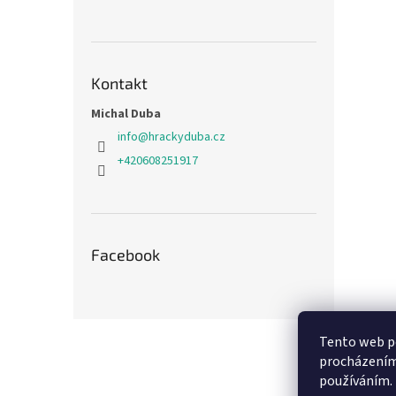
Kontakt
Michal Duba
info
@
hrackyduba.cz
+420608251917
Facebook
Z
Tento web po
á
procházením 
p
používáním.
a