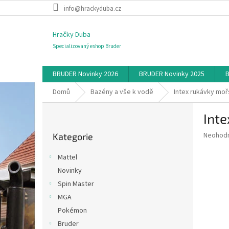
Přejít
info@hrackyduba.cz
na
obsah
Hračky Duba
Specializovaný eshop Bruder
BRUDER Novinky 2026
BRUDER Novinky 2025
B
Domů
Bazény a vše k vodě
Intex rukávky mo
P
Int
o
Přeskočit
s
Průměr
Neohod
Kategorie
kategorie
t
hodnoce
r
produkt
Mattel
a
je
Novinky
0,0
n
z
Spin Master
n
5
í
MGA
hvězdič
p
Pokémon
a
Bruder