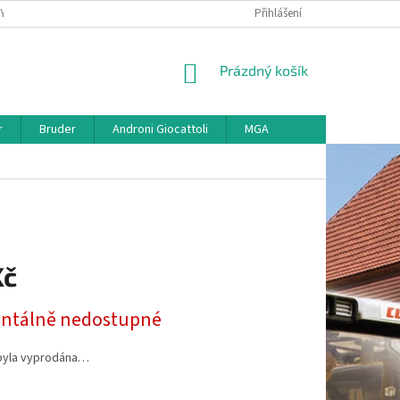
KY
VŠE O REKLAMACI
VRÁCENÍ ZBOŽÍ
Přihlášení
MAPA SERVERU
O
NÁKUPNÍ
Prázdný košík
KOŠÍK
r
Bruder
Androni Giocattoli
MGA
Kč
tálně nedostupné
byla vyprodána…