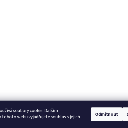
užívá soubory cookie. Dalším
NajduZboží.cz
Pricemania.cz - Porovnávání cen
Odmítnout
tohoto webu vyjadřujete souhlas s jejich