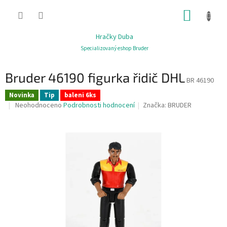
Přejít
NÁKUP
na
obsah
KOŠÍK
Hračky Duba
Specializovaný eshop Bruder
Bruder 46190 figurka řidič DHL
BR 46190
Novinka
Tip
baleni 6ks
Průměrné
Neohodnoceno
Podrobnosti hodnocení
Značka:
BRUDER
hodnocení
produktu
je
0,0
z
5
hvězdiček.