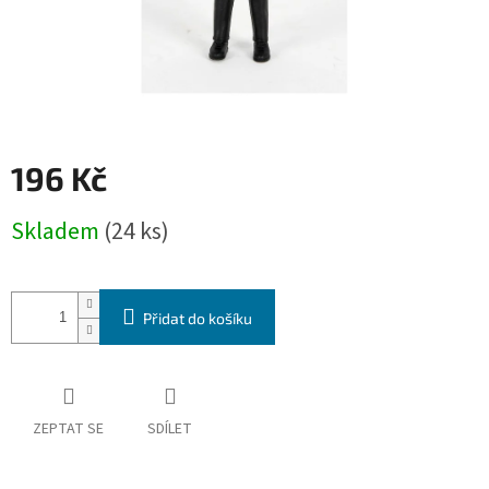
196 Kč
Měrná
Skladem
(24 ks)
cena:
Přidat do košíku
ZEPTAT SE
SDÍLET