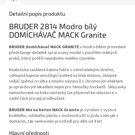
Detailní popis produktu
BRUDER 2814 Modro bílý
DOMÍCHÁVAČ MACK Granite
BRUDER domíchávač MACK GRANITE
v modro-bílém provedení
představuje detailně zpracovaný model s použitím reálných
prvků, který potěší nejednoho malého stavitele.
Realistická zasklená kabina řidiče s otevíratelnými dveřmi,
výklopná kapota umožňující pohled na blok motoru, sklopná
vnější zpětná zrcátka a mnoho nástavců s chromovým efektem
je opravdovým lákadlem nejen pro fanoušky truckerů. Skluzavky
namontované na boku nástavby lze připevnit ke skluzavce v
zadní části pro její prodloužení.
BRUDER Mix na beton MACK Granite
je vyroben z vysoce
kvalitního, odolného plastu s možností užít si jízdu s ním jak v
domácím, tak venkovním prostředí pro děti od 4 let.
Hlavní přednosti