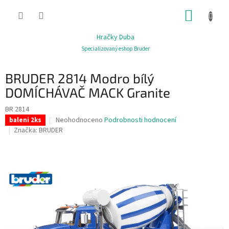
Přejít
NÁKUP
na
obsah
KOŠÍK
Hračky Duba
Specializovaný eshop Bruder
BRUDER 2814 Modro bílý
DOMÍCHÁVAČ MACK Granite
BR 2814
Průměrné
Neohodnoceno
Podrobnosti hodnocení
baleni 2ks
hodnocení
Značka:
BRUDER
produktu
je
0,0
z
5
hvězdiček.