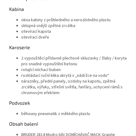
Kabina
okna kabiny z průhledného a nerozbitného plastu
sklopná vnější zpětná zrcátka
otevírací kapota
otevírací dveře
Karoserie
2 vypouštěcí přídavné plechové skluzavky / žlaby / koryta
pro snadné vypouštění betonu
rotující míchací buben
rozkládací ruční klika ukrytá v „nádržce na vodu“
nárazníky, přední panely, ozdoby na kapotu, zpětná
zrcátka, výfuky, střešní světla, fanfáry, uchycení rámů s
chromovým efektem
Podvozek
běhouny pneumatik z měkkého plastu
Obsah balení
BRUDER 2814 Modro bílý DOMÍCHÁVAČ MACK Granite