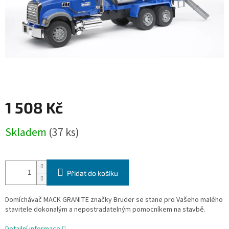
1 508 Kč
Měrná
Skladem
(37 ks)
cena:
Přidat do košíku
Domíchávač MACK GRANITE značky Bruder se stane pro Vašeho malého
stavitele dokonalým a nepostradatelným pomocníkem na stavbě.