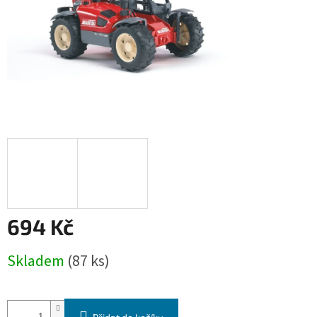
694 Kč
Měrná
Skladem
(87 ks)
cena: