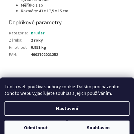
Měřítko 1:16
Rozměry: 43 x 17,5 x 15 cm
Doplňkové parametry
Kategorie
:
Bruder
Záruka
:
2 roky
Hmotnost
:
0.951 kg
EAN
:
4001702021252
Z
á
NajduZboží.cz
Pricemania.cz - Porovnávání cen
p
Tento web používá soubory cookie. Dalším procházením
a
tohoto webu vyjadřujete souhlas s jejich používáním.
t
í
Nastavení
Vytvořil Shoptet
Odmítnout
Souhlasím
Copyright 2026
Hračky Duba
. Všechna práva vyhrazena.