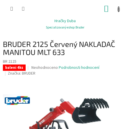
Přejít
NÁKUP
na
obsah
KOŠÍK
Hračky Duba
Specializovaný eshop Bruder
BRUDER 2125 Červený NAKLADAČ
MANITOU MLT 633
BR 2125
Průměrné
Neohodnoceno
Podrobnosti hodnocení
baleni 4ks
hodnocení
Značka:
BRUDER
produktu
je
0,0
z
5
hvězdiček.