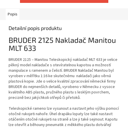
Popis
Detailní popis produktu
BRUDER 2125 Nakladač Manitou
MLT 633
BRUDER 2125 – Manitou Teleskopický nakladač MLT 633 je velice
pěkný model nakladače s otevíratelnou kapotou a možností
manipulace s ramenem a čelistí. BRUDER Nakladač Manitou byl
vyroben v měřítku 1:16 ke skutečnému nakladači jako věrná
plastová kopie. Jde o velice kvalitní zpracování německé firmy
BRUDER do nejmenších detailů, vyrobeno v Německu z vysoce
kvalitního ABS plastu, pružného plastu s lesklým povrchem,
precizně bez jakýchkoli otřepů či přetoků.
Teleskopické rameno lze vysunout a nastavit jeho výšku pomocí
otočné rukojeti nahoře. Úhel drapáku lopaty lze také nastavit
otáčením otočné rukojeti na straně a lze ji také sejmout. Kapotu
lze otevřít a běhouny pneumatik z měkkého plastu dotvářejí