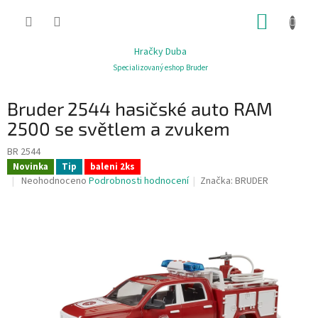
Přejít
NÁKUP
na
obsah
KOŠÍK
Hračky Duba
Specializovaný eshop Bruder
Bruder 2544 hasičské auto RAM
2500 se světlem a zvukem
BR 2544
Novinka
Tip
baleni 2ks
Průměrné
Neohodnoceno
Podrobnosti hodnocení
Značka:
BRUDER
hodnocení
produktu
je
0,0
z
5
hvězdiček.