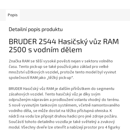
Popis
Detailní popis produktu
BRUDER 2544 Hasičský vůz RAM
2500 s vodním dělem
Značka RAM se těší vysoké pověsti nejen v sektoru volného
času. Tento pick-up se také používá jako základ pro velké
množství užitkových vozidel, protože tento model byl vyvinut
společností RAM jako „těžký pick-up“.
BRUDER Hasičský vůz RAM je dalším přírůstkem do segmentu
zásahových vozidel. Tento hasičský vůz je díky svým
odpruženým nápravám a prodloužení volantu vhodný do terénu.
S nově vyvinutým tankovým systémem, včetně namontovaného
vodního děla, se může dostat na těžko přístupná ohniska. K
nádrži na vodu lze připojit druhou hadici pro jiné zdroje požáru.
Součástí tohoto detailního vozidla je také světelný a zvukový
modul. Všechny dveře lze otevřít a nabízejí prostor pro 4 figurky