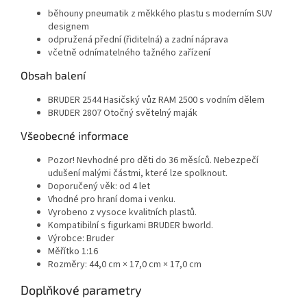
běhouny pneumatik z měkkého plastu s moderním SUV
designem
odpružená přední (řiditelná) a zadní náprava
včetně odnímatelného tažného zařízení
Obsah balení
BRUDER 2544 Hasičský vůz RAM 2500 s vodním dělem
BRUDER 2807 Otočný světelný maják
Všeobecné informace
Pozor! Nevhodné pro děti do 36 měsíců. Nebezpečí
udušení malými částmi, které lze spolknout.
Doporučený věk: od 4 let
Vhodné pro hraní doma i venku.
Vyrobeno z vysoce kvalitních plastů.
Kompatibilní s figurkami BRUDER bworld.
Výrobce: Bruder
Měřítko 1:16
Rozměry: 44,0 cm × 17,0 cm × 17,0 cm
Doplňkové parametry