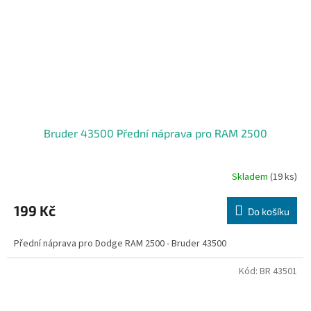
Bruder 43500 Přední náprava pro RAM 2500
Skladem
(19 ks)
Průměrné
hodnocení
produktu
199 Kč
Do košíku
je
2,3
Přední náprava pro Dodge RAM 2500 - Bruder 43500
z
5
hvězdiček.
Kód:
BR 43501