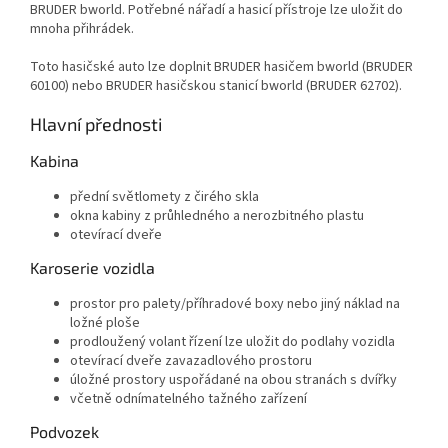
BRUDER bworld. Potřebné nářadí a hasicí přístroje lze uložit do
mnoha přihrádek.
Toto hasičské auto lze doplnit BRUDER hasičem bworld (BRUDER
60100) nebo BRUDER hasičskou stanicí bworld (BRUDER 62702).
Hlavní přednosti
Kabina
přední světlomety z čirého skla
okna kabiny z průhledného a nerozbitného plastu
otevírací dveře
Karoserie vozidla
prostor pro palety/příhradové boxy nebo jiný náklad na
ložné ploše
prodloužený volant řízení lze uložit do podlahy vozidla
otevírací dveře zavazadlového prostoru
úložné prostory uspořádané na obou stranách s dvířky
včetně odnímatelného tažného zařízení
Podvozek