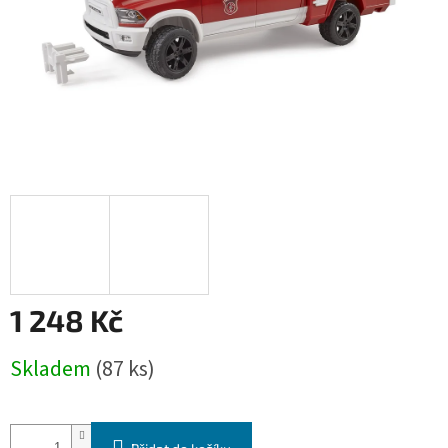
1 248 Kč
Měrná
Skladem
(87 ks)
cena: