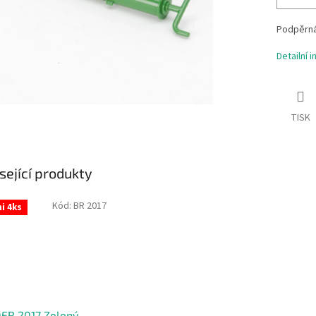
Podpěrná
Detailní 
TISK
sející produkty
Kód:
BR 2017
i 4ks
ER 2017 Zelený