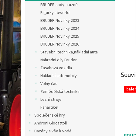
n
BRUDER sady - ruzné
e
Figurky - bworld
l
BRUDER Novinky 2023
BRUDER Novinky 2024
BRUDER Novinky 2025
BRUDER Novinky 2026
Stavebni technika,nákladní auta
Náhradní díly Bruder
Zásahová vozidla
Souvi
Nákladní automobily
Volný čas
balen
Zemědělská technika
Lesní stroje
Fanartikel
Společenské hry
Androni Giocattoli
Bazény a vše k vodě
BRUD