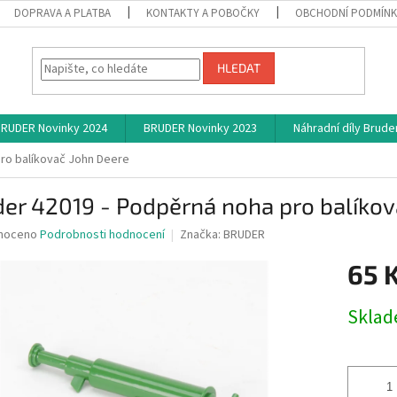
DOPRAVA A PLATBA
KONTAKTY A POBOČKY
OBCHODNÍ PODMÍN
HLEDAT
RUDER Novinky 2024
BRUDER Novinky 2023
Náhradní díly Brude
pro balíkovač John Deere
er 42019 - Podpěrná noha pro balíkov
né
noceno
Podrobnosti hodnocení
Značka:
BRUDER
ní
65 
u
Měrná
Skla
cena:
ek.