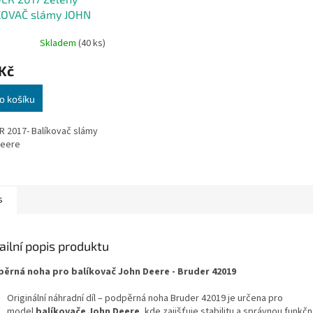
KOVAČ slámy JOHN
E
Skladem
(40 ks)
Kč
o košíku
 2017- Balíkovač slámy
Deere
s
ailní popis produktu
ěrná noha pro balíkovač John Deere - Bruder 42019
Originální náhradní díl – podpěrná noha Bruder 42019 je určena pro
model
balíkovače John Deere
, kde zajišťuje stabilitu a správnou funkč