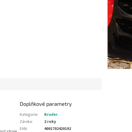
Doplňkové parametry
Kategorie
:
Bruder
Záruka
:
2 roky
EAN
:
4001702420192
nost stroje