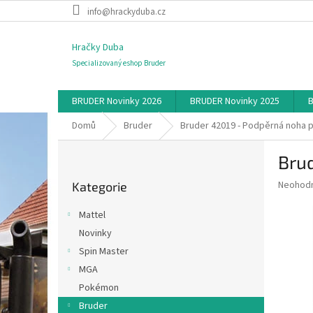
Přejít
info@hrackyduba.cz
na
obsah
Hračky Duba
Specializovaný eshop Bruder
BRUDER Novinky 2026
BRUDER Novinky 2025
B
Domů
Bruder
Bruder 42019 - Podpěrná noha 
P
Brud
o
Přeskočit
s
Průměr
Neohod
Kategorie
kategorie
t
hodnoce
r
produkt
Mattel
a
je
Novinky
0,0
n
z
Spin Master
n
5
í
MGA
hvězdič
p
Pokémon
a
Bruder