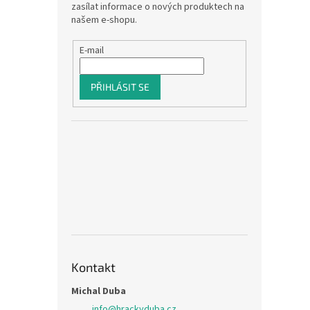
zasílat informace o nových produktech na
našem e-shopu.
E-mail
PŘIHLÁSIT SE
Kontakt
Michal Duba
info
@
hrackyduba.cz