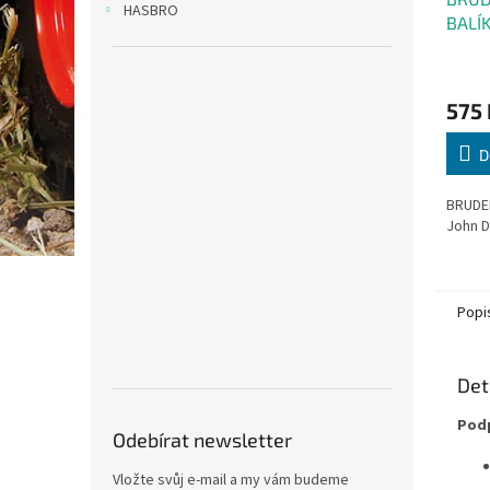
HASBRO
BALÍ
DEER
575 
D
BRUDER
John 
Popi
Det
Podp
Odebírat newsletter
Vložte svůj e-mail a my vám budeme